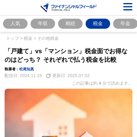
人気
年収
相続
税金
年金
トップ
>
税金
>
その他税金
「戸建て」vs「マンション」税金面でお得な
のはどっち？ それぞれで払う税金を比較
執筆者 :
松尾知真
配信日:
2024.11.19
更新日:
2025.07.02
この記事は約
4
分で読めます。