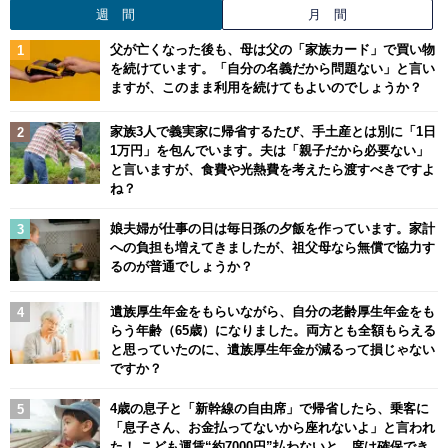
週 間
月 間
父が亡くなった後も、母は父の「家族カード」で買い物
を続けています。「自分の名義だから問題ない」と言い
ますが、このまま利用を続けてもよいのでしょうか？
家族3人で義実家に帰省するたび、手土産とは別に「1日
1万円」を包んでいます。夫は「親子だから必要ない」
と言いますが、食費や光熱費を考えたら渡すべきですよ
ね？
娘夫婦が仕事の日は毎日孫の夕飯を作っています。家計
への負担も増えてきましたが、祖父母なら無償で協力す
るのが普通でしょうか？
遺族厚生年金をもらいながら、自分の老齢厚生年金をも
らう年齢（65歳）になりました。両方とも全額もらえる
と思っていたのに、遺族厚生年金が減るって損じゃない
ですか？
4歳の息子と「新幹線の自由席」で帰省したら、乗客に
「息子さん、お金払ってないから座れないよ」と言われ
た！ こども運賃“約7000円”払わないと、席は確保でき