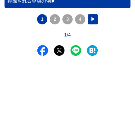
控除される金額の例
1
2
3
4
▶
1/4