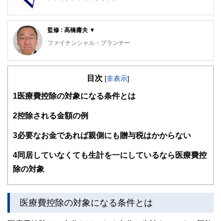
FinancialField編集部は、金融、経済に関する記事を、日々
の暮らしにどのような影響を与えるかという視点で、お金の
監修 : 高橋庸夫 ▼
知識がない方でも理解できるようわかりやすく発信していま
す。
ファイナンシャル・プランナー
編集部のメンバーは、ファイナンシャルプランナーの資格取
住宅ローンアドバイザー ,宅地建物取引士, マンション管理
得者を中心に「お金や暮らし」に関する書籍・雑誌の編集経
士, 防災士
験者で構成され、企画立案から記事掲載まですべての工程に
目次
サラリーマン生活２４年、その間１０回以上の転勤を経験
[
非表示
]
関わることで、読者目線のコンテンツを追求しています。
し、全国各所に居住。早期退職後は、新たな知識習得に貪欲
1
医療費控除の対象になる条件とは
に努めるとともに、自らが経験した「サラリーマンの退職、
FinancialFieldの特徴は、ファイナンシャルプランナー、弁
住宅ローン、子育て教育、資産運用」などの実体験をベース
護士、税理士、宅地建物取引士、相続診断士、住宅ローンア
として、個別相談、セミナー講師など精力的に活動。また、
2
控除される金額の例
ドバイザー、DCプランナー、公認会計士、社会保険労務
マンション管理士として管理組合運営や役員やマンション居
士、行政書士、投資アナリスト、キャリアコンサルタントな
住者への支援を実施。妻と長女と犬１匹。
3
必要なお金であれば親側にも贈与税はかからない
ど150名以上の有資格者を執筆者・監修者として迎え、むず
かしく感じられる年金や税金、相続、保険、ローンなどの話
4
同居していなくても生計を一にしているなら医療費控
をわかりやすく発信している点です。
除の対象
このように編集経験豊富なメンバーと金融や経済に精通した
執筆者・監修者による執筆体制を築くことで、内容のわかり
やすさはもちろんのこと、読み応えのあるコンテンツと確か
な情報発信を実現しています。
医療費控除の対象になる条件とは
私たちは、快適でより良い生活のアイデアを提供するお金の