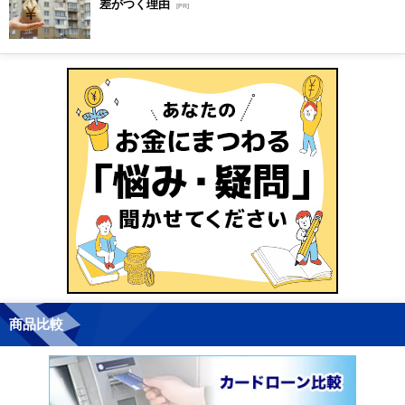
差がつく理由
[PR]
商品比較