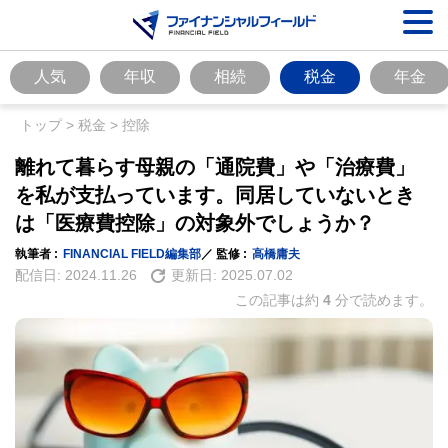
人気
年収
相続
税金
年金
トップ
>
税金
>
控除
離れて暮らす母親の「通院費」や「治療費」
を私が支払っています。同居していないとき
は「医療費控除」の対象外でしょうか？
執筆者 :
FINANCIAL FIELD編集部
／ 監修 :
高橋庸夫
配信日:
2024.11.26
更新日:
2025.07.02
この記事は約
4
分で読めます。