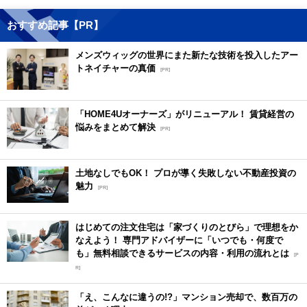
おすすめ記事【PR】
メンズウィッグの世界にまた新たな技術を投入したアー
トネイチャーの真価
[PR]
「HOME4Uオーナーズ」がリニューアル！ 賃貸経営の
悩みをまとめて解決
[PR]
土地なしでもOK！ プロが導く失敗しない不動産投資の
魅力
[PR]
はじめての注文住宅は「家づくりのとびら」で理想をか
なえよう！ 専門アドバイザーに「いつでも・何度で
も」無料相談できるサービスの内容・利用の流れとは
[P
R]
「え、こんなに違うの!?」マンション売却で、数百万の