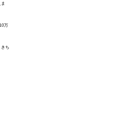
えま
0万
。きち