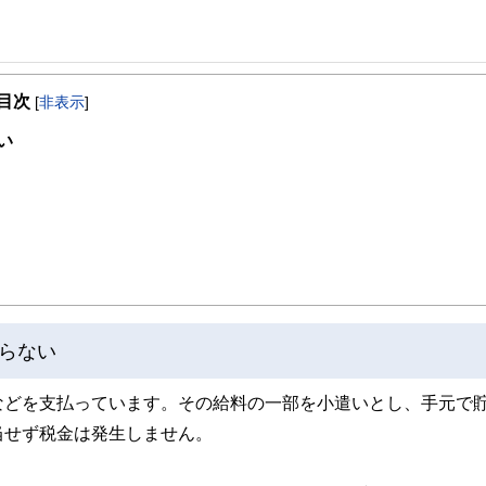
事を、日々の暮らしにどのような影響を与えるかという視点で、お金の知識がない方でも理
目次
[
非表示
]
取得者を中心に「お金や暮らし」に関する書籍・雑誌の編集経験者で構成され、企
線のコンテンツを追求しています。
い
ンナー、弁護士、税理士、宅地建物取引士、相続診断士、住宅ローンアドバイザー、DCプラ
スト、キャリアコンサルタントなど150名以上の有資格者を執筆者・監修者として
ンなどの話をわかりやすく発信している点です。
た執筆者・監修者による執筆体制を築くことで、内容のわかりやすさはもちろんの
ています。
のコンシェルジュを目指します。
らない
などを支払っています。その給料の一部を小遣いとし、手元で
当せず税金は発生しません。