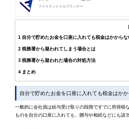
ファイナンシャルプランナー
FinancialField編集部は、金融、経済に関する記
るようわかりやすく発信しています。
編集部のメンバーは、ファイナンシャルプランナーの資格
案から記事掲載まですべての工程に関わることで、読者目
1
自分で貯めたお金を口座に入れても税金はかからな
FinancialFieldの特徴は、ファイナンシャルプラ
2
税務署から疑われてしまう場合とは
ー、公認会計士、社会保険労務士、行政書士、投資アナリ
え、むずかしく感じられる年金や税金、相続、保険、ロー
3
税務署から疑われた場合の対処方法
このように編集経験豊富なメンバーと金融や経済に精通し
4
まとめ
と、読み応えのあるコンテンツと確かな情報発信を実現し
私たちは、快適でより良い生活のアイデアを提供するお金
自分で貯めたお金を口座に入れても税金はかか
一般的に会社員は給与受け取りの段階ですでに所得税
ものを自分の口座に入れても、贈与や相続などにも該