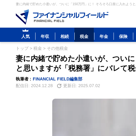
妻に内緒で貯めた小遣いが、ついに「150万円」に！ そろそろ口座に入れよう
人気
年収
相続
税金
年金
保険
トップ
>
税金
>
その他税金
妻に内緒で貯めた小遣いが、ついに「
と思いますが「税務署」にバレて税
執筆者 :
FINANCIAL FIELD編集部
配信日:
2024.12.28
更新日:
2025.07.02