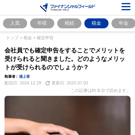
人気
年収
相続
税金
年金
トップ
>
税金
>
確定申告
会社員でも確定申告をすることでメリットを
受けられると聞きました。どのようなメリッ
トが受けられるのでしょうか？
執筆者 :
浦上登
配信日:
2024.12.29
更新日:
2025.07.02
この記事は約
3
分で読めます。