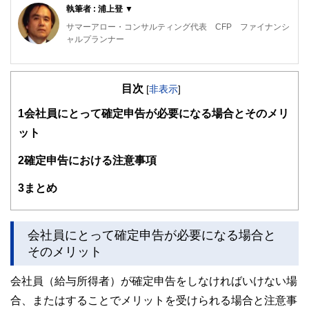
執筆者 : 浦上登 ▼
サマーアロー・コンサルティング代表 CFP ファイナンシ
ャルプランナー
東京の築地生まれ。魚市場や築地本願寺のある下町で育つ。
現在、サマーアロー・コンサルティングの代表。
目次
[
非表示
]
ファイナンシャル・プランナーの上位資格であるCFP（日本
1
会社員にとって確定申告が必要になる場合とそのメリ
FP協会認定）を最速で取得。証券外務員第一種（日本証券
ット
業協会認定）。
FPとしてのアドバイスの範囲は、住宅購入、子供の教育費
2
確定申告における注意事項
などのライフプラン全般、定年後の働き方や年金・資産運
用・相続などの老後対策等、幅広い分野をカバーし、これか
3
まとめ
ら人生の礎を築いていく若い人とともに、同年代の高齢者層
から絶大な信頼を集めている。
2023年7月PHP研究所より「70歳の現役FPが教える60歳か
会社員にとって確定申告が必要になる場合と
らの「働き方」と「お金」の正解」を出版し、好評販売中。
そのメリット
現在、出版を記念して、サマーアロー・コンサルティング
会社員（給与所得者）が確定申告をしなければいけない場
HPで無料FP相談を受け付け中。
合、またはすることでメリットを受けられる場合と注意事
早稲田大学卒業後、大手重工業メーカーに勤務、海外向けプ