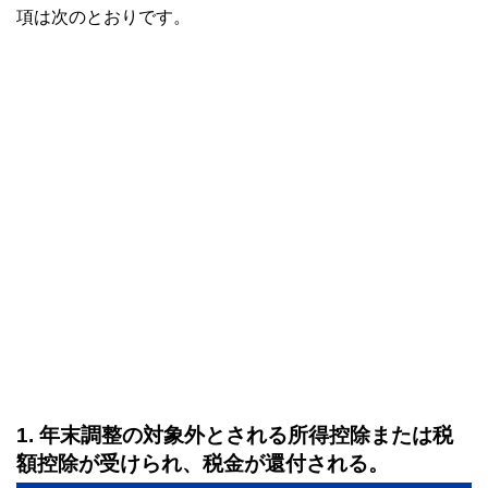
ラント輸出ビジネスに携わる。今までに訪れた国は35か国を
項は次のとおりです。
超え、海外の話題にも明るい。
サマーアロー・コンサルティングHPアドレス：
https://brians
ummer.wixsite.com/summerarrow
1. 年末調整の対象外とされる所得控除または税
額控除が受けられ、税金が還付される。