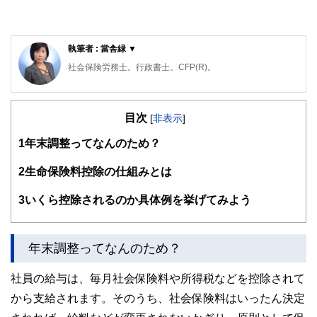
執筆者 : 當舎緑 ▼
社会保険労務士。行政書士。CFP(R)。
阪神淡路大震災の経験から、法律やお金の大切さを実感し、
開業後は、顧問先の会社の労働保険関係や社会保険関係の手
目次
続き、相談にのる傍ら、一般消費者向けのセミナーや執筆活
[
非表示
]
動も精力的に行っている。著書は、「3級FP過去問題集」(金
1
年末調整ってなんのため？
融ブックス）。「子どもにかけるお金の本」（主婦の友社）
「もらい忘れ年金の受け取り方」（近代セールス社）など。
女2人男1人の3児の母でもある。
2
生命保険料控除の仕組みとは
3
いくら控除されるのか具体例を挙げてみよう
年末調整ってなんのため？
社員の給与は、毎月社会保険料や所得税などを控除されて
から支給されます。そのうち、社会保険料はいったん決定