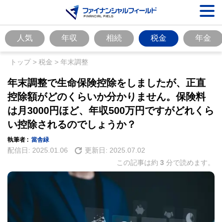
人気
年収
相続
税金
年金
トップ
>
税金
>
年末調整
年末調整で生命保険控除をしましたが、正直
控除額がどのくらいか分かりません。保険料
は月3000円ほど、年収500万円ですがどれくら
い控除されるのでしょうか？
執筆者 :
當舎緑
配信日:
2025.01.06
更新日:
2025.07.02
この記事は約
3
分で読めます。