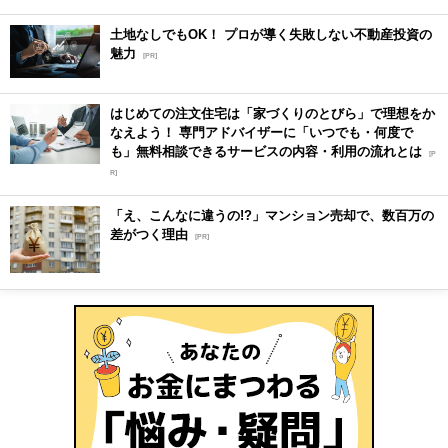
土地なしでもOK！ プロが導く失敗しない不動産投資の
魅力
[PR]
はじめての注文住宅は「家づくりのとびら」で理想をか
なえよう！ 専門アドバイザーに「いつでも・何度で
も」無料相談できるサービスの内容・利用の流れとは
[P
R]
「え、こんなに違うの!?」マンション売却で、数百万の
差がつく理由
[PR]