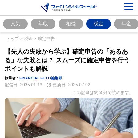
人気
年収
相続
税金
年金
トップ
>
税金
>
確定申告
【先人の失敗から学ぶ】確定申告の「あるあ
る」な失敗とは？ スムーズに確定申告を行う
ポイントも解説
執筆者 :
FINANCIAL FIELD編集部
配信日:
2025.01.13
更新日:
2025.07.02
この記事は約
3
分で読めます。