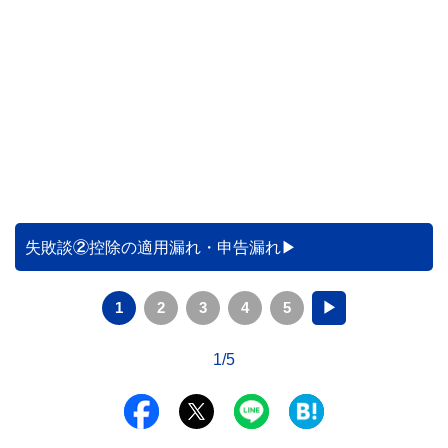
失敗談②控除の適用漏れ・申告漏れ
1
2
3
4
5
▶
1/5