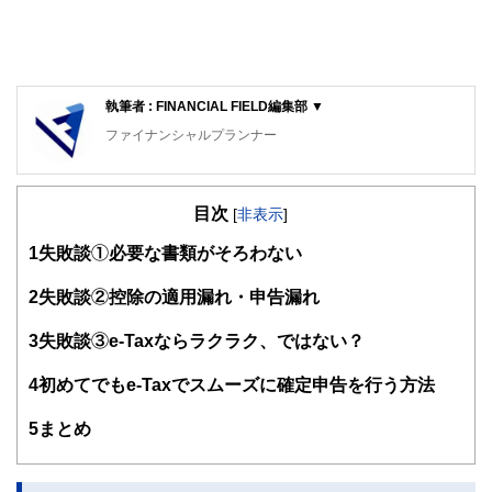
執筆者 : FINANCIAL FIELD編集部 ▼
ファイナンシャルプランナー
FinancialField編集部は、金融、経済に関する記事を、日々
の暮らしにどのような影響を与えるかという視点で、お金の
目次
知識がない方でも理解できるようわかりやすく発信していま
[
非表示
]
す。
1
失敗談①必要な書類がそろわない
編集部のメンバーは、ファイナンシャルプランナーの資格取
得者を中心に「お金や暮らし」に関する書籍・雑誌の編集経
2
失敗談②控除の適用漏れ・申告漏れ
験者で構成され、企画立案から記事掲載まですべての工程に
関わることで、読者目線のコンテンツを追求しています。
3
失敗談③e-Taxならラクラク、ではない？
FinancialFieldの特徴は、ファイナンシャルプランナー、弁
4
初めてでもe-Taxでスムーズに確定申告を行う方法
護士、税理士、宅地建物取引士、相続診断士、住宅ローンア
ドバイザー、DCプランナー、公認会計士、社会保険労務
士、行政書士、投資アナリスト、キャリアコンサルタントな
5
まとめ
ど150名以上の有資格者を執筆者・監修者として迎え、むず
かしく感じられる年金や税金、相続、保険、ローンなどの話
をわかりやすく発信している点です。