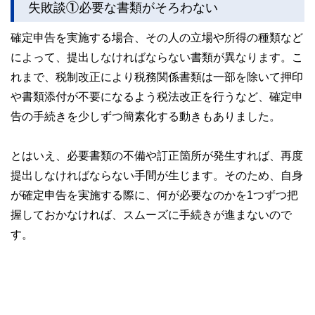
失敗談①必要な書類がそろわない
このように編集経験豊富なメンバーと金融や経済に精通した
執筆者・監修者による執筆体制を築くことで、内容のわかり
確定申告を実施する場合、その人の立場や所得の種類など
やすさはもちろんのこと、読み応えのあるコンテンツと確か
によって、提出しなければならない書類が異なります。こ
な情報発信を実現しています。
れまで、税制改正により税務関係書類は一部を除いて押印
私たちは、快適でより良い生活のアイデアを提供するお金の
コンシェルジュを目指します。
や書類添付が不要になるよう税法改正を行うなど、確定申
告の手続きを少しずつ簡素化する動きもありました。
とはいえ、必要書類の不備や訂正箇所が発生すれば、再度
提出しなければならない手間が生じます。そのため、自身
が確定申告を実施する際に、何が必要なのかを1つずつ把
握しておかなければ、スムーズに手続きが進まないので
す。