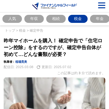
人気
年収
相続
税金
年金
トップ
>
税金
>
確定申告
昨年マイホームを購入！ 確定申告で「住宅ロ
ーン控除」をするのですが、確定申告自体が
初めて…どんな書類が必要？
執筆者 :
稲場晃美
配信日:
2025.03.08
更新日:
2025.07.02
この記事は約
3
分で読めます。