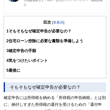
宅地建物取引士・AFP・住宅ローンアドバイザー・相続診断
士
目次
[
非表示
]
1
そもそもなぜ確定申告が必要なの？
2
住宅ローン控除に必要な書類を準備しよう
3
確定申告の手順
4
気をつけたいポイント
5
最後に
そもそもなぜ確定申告が必要なの？
確定申告には所得税を納める「所得税の申告納税」とは別
に、納付しすぎた所得税の還付を受けるための「還付申