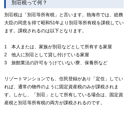
別荘税って何？
ャルプランナー（AFP） 、住宅ローンアドバイザー、プライ
ベートバンカー、相続診断士、日本心理学会認定心理士、生
理人類学士、秘書技能検定、日商簿記検定、（産業カウンセ
別荘税は「別荘等所有税」と言います。熱海市では、総務
ラー、心理相談員）
大臣の同意を得て昭和51年より別荘等所有税を課税してい
＜著書＞
ます。課税されるのは以下となります。
「今からはじめる 理想のセカンドライフを叶えるお金の作
り方 (女性FPが作ったやさしい教科書)」※2019年1月15日
発売予定
1 本人または、家族が別荘などとして所有する家屋
2 他人に別荘として貸し付けている家屋
3 旅館業法の許可をうけていない寮、保養所など
リゾートマンションでも、住民登録があり「定住」してい
れば、通常の物件のように固定資産税のみが課税されま
す。しかし、「別荘」として所有している場合は、固定資
産税と別荘等所有税の両方が課税されるのです。