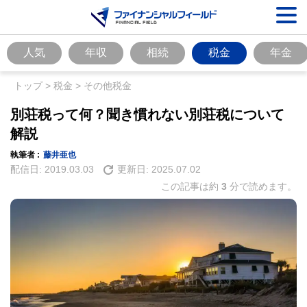
人気
年収
相続
税金
年金
トップ
>
税金
>
その他税金
別荘税って何？聞き慣れない別荘税について
解説
執筆者 :
藤井亜也
配信日:
2019.03.03
更新日:
2025.07.02
この記事は約
3
分で読めます。