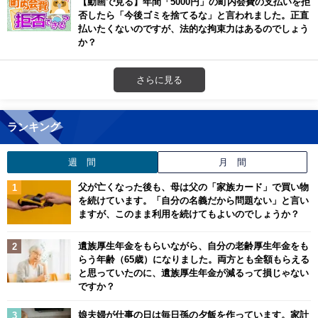
【動画で見る】年間「5000円」の町内会費の支払いを拒
否したら「今後ゴミを捨てるな」と言われました。正直
払いたくないのですが、法的な拘束力はあるのでしょう
か？
さらに見る
ランキング
週 間
月 間
父が亡くなった後も、母は父の「家族カード」で買い物
を続けています。「自分の名義だから問題ない」と言い
ますが、このまま利用を続けてもよいのでしょうか？
遺族厚生年金をもらいながら、自分の老齢厚生年金をも
らう年齢（65歳）になりました。両方とも全額もらえる
と思っていたのに、遺族厚生年金が減るって損じゃない
ですか？
娘夫婦が仕事の日は毎日孫の夕飯を作っています。家計