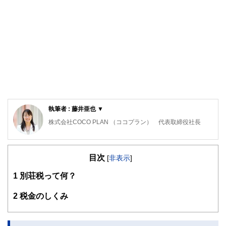
執筆者 : 藤井亜也 ▼
株式会社COCO PLAN （ココプラン） 代表取締役社長
教育カウンセラー、派遣コーディネーター、秘書等、様々な
職種を経験した後、マネーセンスを磨きたいと思い、ファイ
目次
ナンシャルプランナーの資格を取得。
[
非表示
]
「お金の不安を解決するサポートがしたい」、「夢の実現を
1
別荘税って何？
応援したい」という想いからCOCO PLANを設立。
独立系FPとして個別相談、マネーセミナー、執筆業など幅
広く活動中。
2
税金のしくみ
＜保有資格＞
2級ファイナンシャル・プランニング技能士、ファイナンシ