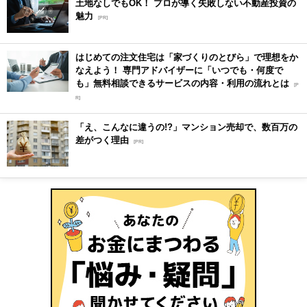
土地なしでもOK！ プロが導く失敗しない不動産投資の
魅力
[PR]
はじめての注文住宅は「家づくりのとびら」で理想をか
なえよう！ 専門アドバイザーに「いつでも・何度で
も」無料相談できるサービスの内容・利用の流れとは
[P
R]
「え、こんなに違うの!?」マンション売却で、数百万の
差がつく理由
[PR]