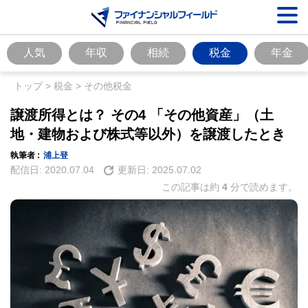
人気
年収
相続
税金
年金
トップ
>
税金
>
その他税金
譲渡所得とは？ その4 「その他資産」（土
地・建物および株式等以外）を譲渡したとき
執筆者 :
浦上登
配信日:
2020.07.04
更新日:
2025.07.02
この記事は約
4
分で読めます。