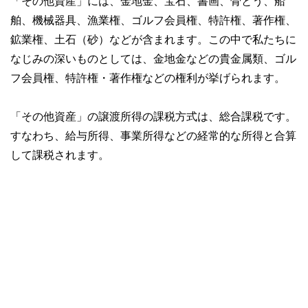
「その他資産」には、金地金、宝石、書画、骨とう、船
サマーアロー・コンサルティングHPアドレス：
https://brians
舶、機械器具、漁業権、ゴルフ会員権、特許権、著作権、
ummer.wixsite.com/summerarrow
鉱業権、土石（砂）などが含まれます。この中で私たちに
なじみの深いものとしては、金地金などの貴金属類、ゴル
フ会員権、特許権・著作権などの権利が挙げられます。
「その他資産」の譲渡所得の課税方式は、総合課税です。
すなわち、給与所得、事業所得などの経常的な所得と合算
して課税されます。