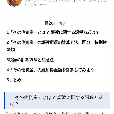
サマーアロー・コンサルティング代表 CFP ファイナンシ
ャルプランナー
東京の築地生まれ。魚市場や築地本願寺のある下町で育つ。
現在、サマーアロー・コンサルティングの代表。
目次
[
非表示
]
ファイナンシャル・プランナーの上位資格であるCFP（日本
1
「その他資産」とは？ 譲渡に関する課税方式は？
FP協会認定）を最速で取得。証券外務員第一種（日本証券
業協会認定）。
2
「その他資産」の譲渡所得の計算方法、区分、特別控
FPとしてのアドバイスの範囲は、住宅購入、子供の教育費
除額
などのライフプラン全般、定年後の働き方や年金・資産運
用・相続などの老後対策等、幅広い分野をカバーし、これか
3
税額の計算方法と注意点
ら人生の礎を築いていく若い人とともに、同年代の高齢者層
から絶大な信頼を集めている。
4
「その他資産」の総所得金額を計算してみよう
2023年7月PHP研究所より「70歳の現役FPが教える60歳か
5
まとめ
らの「働き方」と「お金」の正解」を出版し、好評販売中。
現在、出版を記念して、サマーアロー・コンサルティング
HPで無料FP相談を受け付け中。
「その他資産」とは？ 譲渡に関する課税方式
早稲田大学卒業後、大手重工業メーカーに勤務、海外向けプ
は？
ラント輸出ビジネスに携わる。今までに訪れた国は35か国を
超え、海外の話題にも明るい。