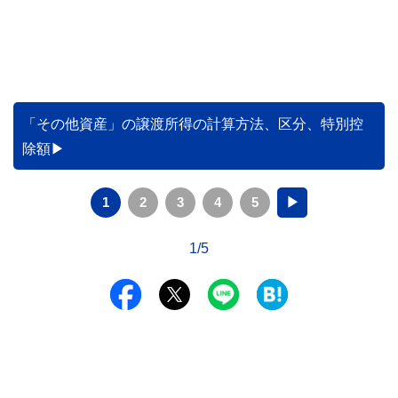
「その他資産」の譲渡所得の計算方法、区分、特別控
除額
1
2
3
4
5
▶
1/5