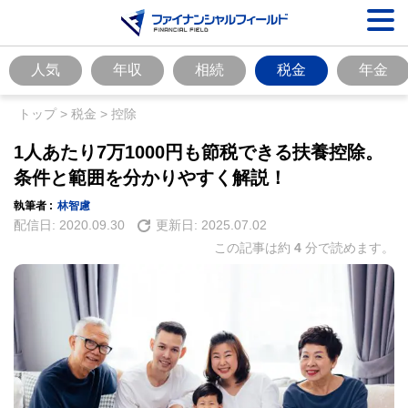
人気
年収
相続
税金
年金
トップ
>
税金
>
控除
1人あたり7万1000円も節税できる扶養控除。
条件と範囲を分かりやすく解説！
執筆者 :
林智慮
配信日:
2020.09.30
更新日:
2025.07.02
この記事は約
4
分で読めます。