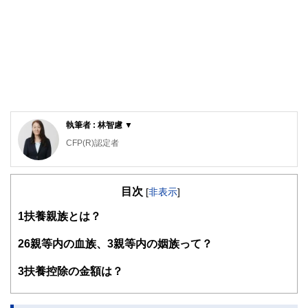
執筆者 : 林智慮 ▼
CFP(R)認定者
確定拠出年金相談ねっと認定FP
大学（工学部）卒業後、橋梁設計の会社で設計業務に携わ
目次
る。結婚で専業主婦となるが夫の独立を機に経理・総務に転
[
非表示
]
身。事業と家庭のファイナンシャル・プランナーとなる。コ
1
扶養親族とは？
ーチング資格も習得し、金銭面だけでなく心の面からも「幸
せに生きる」サポートをしている。4人の子の母。保険や金
融商品を売らない独立系ファイナンシャル・プランナー。
2
6親等内の血族、3親等内の姻族って？
3
扶養控除の金額は？