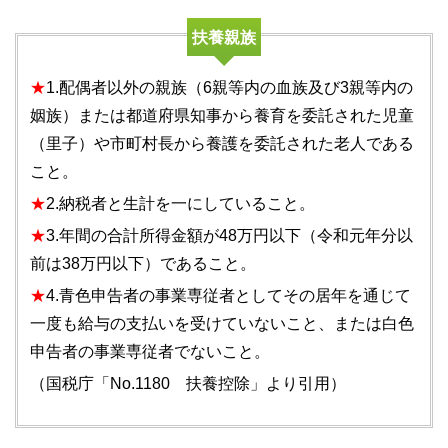
扶養親族
★
1.配偶者以外の親族（6親等内の血族及び3親等内の
姻族）または都道府県知事から養育を委託された児童
（里子）や市町村長から養護を委託された老人である
こと。
★
2.納税者と生計を一にしていること。
★
3.年間の合計所得金額が48万円以下（令和元年分以
前は38万円以下）であること。
★
4.青色申告者の事業専従者としてその居年を通じて
一度も給与の支払いを受けていないこと、または白色
申告者の事業専従者でないこと。
（国税庁「No.1180 扶養控除」より引用）