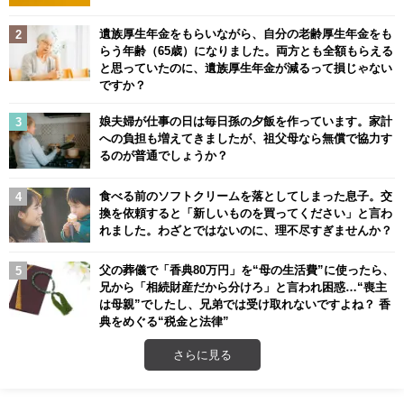
遺族厚生年金をもらいながら、自分の老齢厚生年金をも
らう年齢（65歳）になりました。両方とも全額もらえる
と思っていたのに、遺族厚生年金が減るって損じゃない
ですか？
娘夫婦が仕事の日は毎日孫の夕飯を作っています。家計
への負担も増えてきましたが、祖父母なら無償で協力す
るのが普通でしょうか？
食べる前のソフトクリームを落としてしまった息子。交
換を依頼すると「新しいものを買ってください」と言わ
れました。わざとではないのに、理不尽すぎませんか？
父の葬儀で「香典80万円」を“母の生活費”に使ったら、
兄から「相続財産だから分けろ」と言われ困惑…“喪主
は母親”でしたし、兄弟では受け取れないですよね？ 香
典をめぐる“税金と法律”
さらに見る