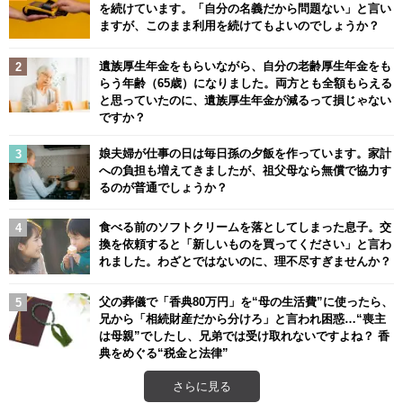
を続けています。「自分の名義だから問題ない」と言い
ますが、このまま利用を続けてもよいのでしょうか？
遺族厚生年金をもらいながら、自分の老齢厚生年金をも
らう年齢（65歳）になりました。両方とも全額もらえる
と思っていたのに、遺族厚生年金が減るって損じゃない
ですか？
娘夫婦が仕事の日は毎日孫の夕飯を作っています。家計
への負担も増えてきましたが、祖父母なら無償で協力す
るのが普通でしょうか？
食べる前のソフトクリームを落としてしまった息子。交
換を依頼すると「新しいものを買ってください」と言わ
れました。わざとではないのに、理不尽すぎませんか？
父の葬儀で「香典80万円」を“母の生活費”に使ったら、
兄から「相続財産だから分けろ」と言われ困惑…“喪主
は母親”でしたし、兄弟では受け取れないですよね？ 香
典をめぐる“税金と法律”
さらに見る