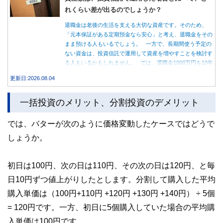
れくらい差が出るのでしょうか？
退職金は老後の生活を支える大切な資産です。そのため、
「元本保証がある定期預金なら安心」と考え、退職金をその
まま預ける人もいるでしょう。 一方で、長期間使う予定の
ない資金は、投資信託で運用して資産を増やすことを検討す
る人もいるかもしれません。 では、退職金1000万円を10年
間運用した場合、定期預金と投資信託では資産額にどれくら
更新日:2026.08.04
い差が生まれるのでしょうか。本記事では、それぞれの特徴
を紹介するとともに、10年間運用した場合の資産額をシミュ
一括投資のメリット、分割投資のデメリット
レーションします。
では、バターが次のように価格変動したケースではどうで
しょうか。
初日は100円、次の日は110円、その次の日は120円、と毎
日10円ずつ値上がりしたとします。分割して購入した平均
購入単価は（100円+110円 +120円 +130円 +140円） ÷ 5個
= 120円です。一方、初日に5個購入していた場合の平均購
入単価は100円です。