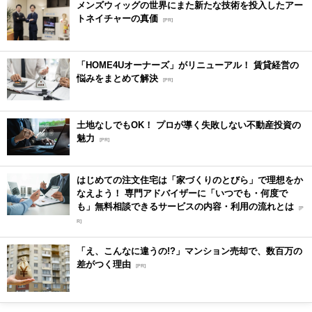
メンズウィッグの世界にまた新たな技術を投入したアー
トネイチャーの真価
[PR]
「HOME4Uオーナーズ」がリニューアル！ 賃貸経営の
悩みをまとめて解決
[PR]
土地なしでもOK！ プロが導く失敗しない不動産投資の
魅力
[PR]
はじめての注文住宅は「家づくりのとびら」で理想をか
なえよう！ 専門アドバイザーに「いつでも・何度で
も」無料相談できるサービスの内容・利用の流れとは
[P
R]
「え、こんなに違うの!?」マンション売却で、数百万の
差がつく理由
[PR]