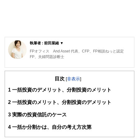
執筆者 : 前田菜緒 ▼
FPオフィス And Asset 代表、CFP、FP相談ねっと認定
FP、夫婦問題診断士
保険代理店勤務を経て独立。高齢出産夫婦が2人目を産み、
マイホームを購入しても子どもが健全な環境で育ち、人生が
目次
黒字になるようライフプラン設計を行っている。子どもが寝
[
非表示
]
てからでも相談できるよう、夜も相談業務を行っている。著
1
一括投資のデメリット、分割投資のメリット
書に「書けばわかる！わが家の家計にピッタリな子育て＆教
育費のかけ方」（翔泳社）
2
一括投資のメリット、分割投資のデメリット
https://www.andasset.net/
3
実際の投資信託のケース
4
一括か分割かは、自分の考え方次第