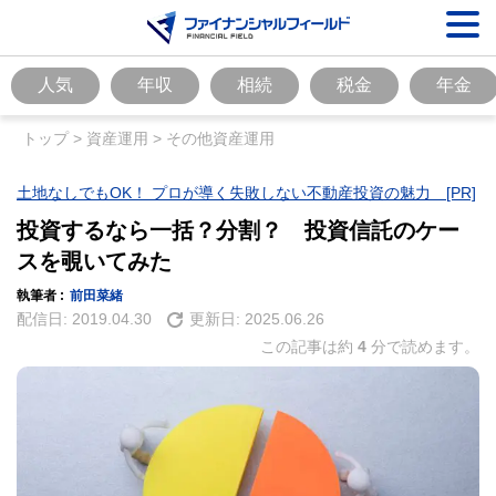
人気
年収
相続
税金
年金
トップ
>
資産運用
>
その他資産運用
土地なしでもOK！ プロが導く失敗しない不動産投資の魅力 [PR]
投資するなら一括？分割？ 投資信託のケー
スを覗いてみた
執筆者 :
前田菜緒
配信日:
2019.04.30
更新日:
2025.06.26
この記事は約
4
分で読めます。