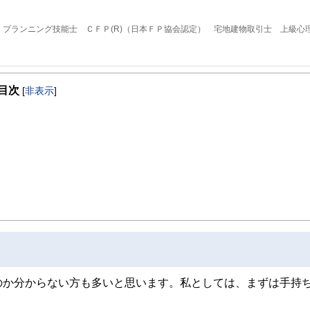
プランニング技能士 ＣＦＰ(R)（日本ＦＰ協会認定） 宅地建物取引士 上級心
たが前向きになれるかどうか」です。セミナーを行うときに、大事にしていること
目次
[
非表示
]
なりません。そこに「幸せ」や「前向きな気持ち」があって初めて価値があるもの
す。
のか分からない方も多いと思います。私としては、まずは手持
。