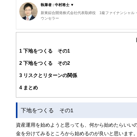
執筆者 : 中村将士 ▼
新東綜合開発株式会社代表取締役 1級ファイナンシャル・
ウンセラー
私がＦＰ相談を行うとき、一番優先していることは「あな
「楽しいかどうか」です。
ファイナンシャル・プランニングは、数字遊びであっては
1
下地をつくる その1
す。私は、そういった気持ちを何よりも大切に思っていま
2
下地をつくる その2
3
リスクとリターンの関係
4
まとめ
下地をつくる その1
資産運用を始めようと思っても、何から始めたらいい
金を分けてみるところから始めるのが良いと思います