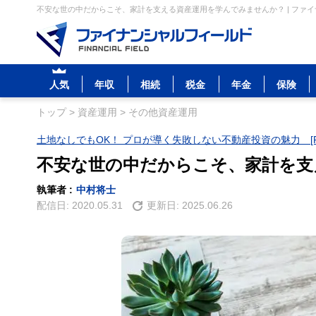
不安な世の中だからこそ、家計を支える資産運用を学んでみませんか？ | ファ
人気
年収
相続
税金
年金
保険
トップ
>
資産運用
>
その他資産運用
土地なしでもOK！ プロが導く失敗しない不動産投資の魅力 [P
不安な世の中だからこそ、家計を支
執筆者 :
中村将士
配信日:
2020.05.31
更新日:
2025.06.26