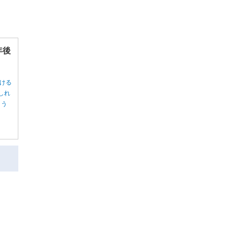
年後
ける
しれ
ょう