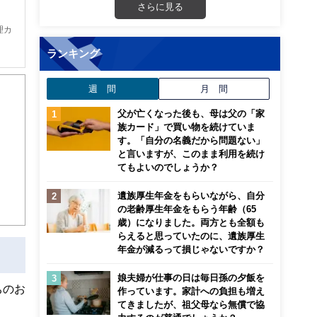
さらに見る
理カ
ランキング
は
週 間
月 間
で
父が亡くなった後も、母は父の「家
族カード」で買い物を続けていま
す。「自分の名義だから問題ない」
と言いますが、このまま利用を続け
てもよいのでしょうか？
遺族厚生年金をもらいながら、自分
の老齢厚生年金をもらう年齢（65
歳）になりました。両方とも全額も
らえると思っていたのに、遺族厚生
年金が減るって損じゃないですか？
娘夫婦が仕事の日は毎日孫の夕飯を
ちのお
作っています。家計への負担も増え
てきましたが、祖父母なら無償で協