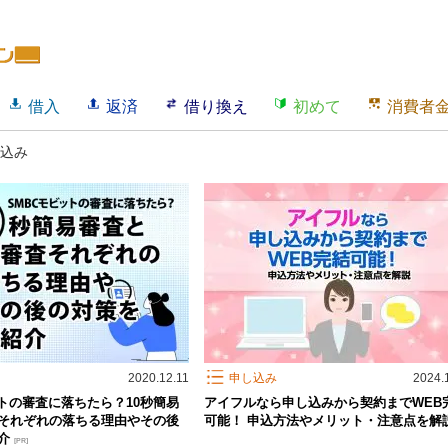
借入
返済
借り換え
初めて
消費者
込み
2020.12.11
申し込み
2024.
ットの審査に落ちたら？10秒簡易
アイフルなら申し込みから契約までWEB
それぞれの落ちる理由やその後
可能！ 申込方法やメリット・注意点を解
紹介
[PR]