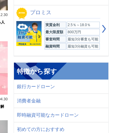
プロミス
12.30
る人
実質金利
2.5％～18.0％
最大限度額
800万円
審査時間
最短3分審査も可能
融資時間
最短3分融資も可能
特徴から探す
銀行カードローン
04.30
消費者金融
も解
即時融資可能なカードローン
初めての方におすすめ