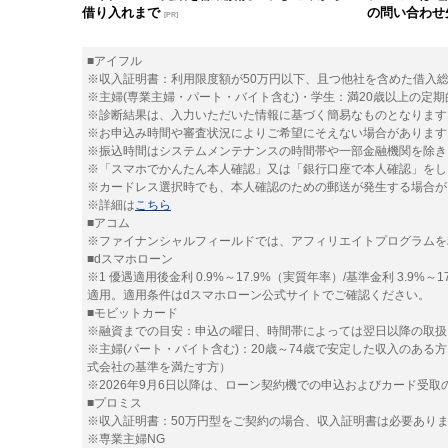
借り入れまで
の問い合わせ
[PR]
■アイフル
※収入証明書：利用限度額が50万円以下、且つ他社を含めた借入総
※主婦(専業主婦・パート・バイト含む)・学生：満20歳以上の定
※診断結果は、入力いただいた情報に基づく簡易なものとなります
※お申込み時間や審査状況によりご希望にそえない場合があります
※振込時間はシステムメンテナンスの時間帯や一部金融機関を除き
※「スマホでかんたん本人確認」又は「銀行口座で本人確認」をし
※カードレス選択時でも、本人確認のための郵送が発生する場合が
※詳細は
こちら
■アコム
※ファイナンシャルフィールドでは、アフィリエイトプログラムを
■dスマホローン
※1 優遇適用後金利 0.9%～17.9%（実質年率）/基準金利 3.
適用。適用条件はdスマホローン公式サイトでご確認ください。
■モビットカード
※融資までの目安：申込の曜日、時間帯によっては翌日以降の取扱
※主婦(パート・バイト含む)：20歳～74歳で安定した収入のある
式会社の基準を満たす方）
※2026年9月6日以降は、ローン契約機での申込およびカード受
■プロミス
※収入証明書：50万円型をご契約の場合、収入証明書は必要あり
※専業主婦NG