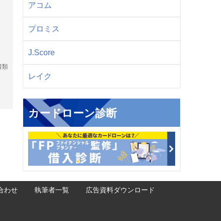
アコム
プロミス
J.Score
書類
レイク
カードローン診断
合わせ
執筆者一覧
広告資料ダウンロード