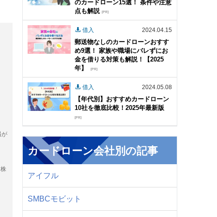
のカードローン15選！ 条件や注意
点も解説
[PR]
借入
2024.04.15
郵送物なしのカードローンおすす
め9選！ 家族や職場にバレずにお
金を借りる対策も解説！【2025
年】
[PR]
借入
2024.05.08
【年代別】おすすめカードローン
10社を徹底比較！2025年最新版
[PR]
遇が
カードローン会社別の記事
ド株
アイフル
SMBCモビット