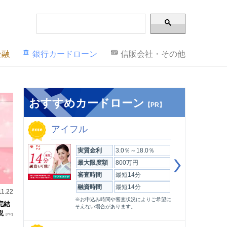
金融
銀行カードローン
信販会社・その他
おすすめカードローン
【PR】
アイフル
実質金利
3.0％～18.0％
最大限度額
800万円
審査時間
最短14分
融資時間
最短14分
11.22
※お申込み時間や審査状況によりご希望に
完結
そえない場合があります。
説
[PR]