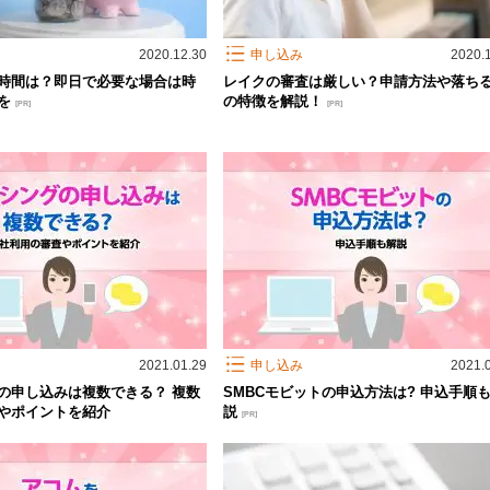
2020.12.30
申し込み
2020.
時間は？即日で必要な場合は時
レイクの審査は厳しい？申請方法や落ち
きを
の特徴を解説！
[PR]
[PR]
2021.01.29
申し込み
2021.
の申し込みは複数できる？ 複数
SMBCモビットの申込方法は? 申込手順
やポイントを紹介
説
[PR]