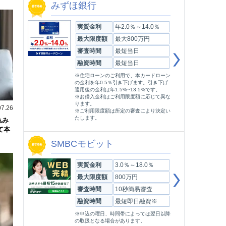
みずほ銀行
実質金利
年2.0％～14.0％
最大限度額
最大800万円
審査時間
最短当日
融資時間
最短当日
※住宅ローンのご利用で、本カードローン
の金利を年0.5％引き下げます。引き下げ
適用後の金利は年1.5%~13.5%です。
※お借入金利はご利用限度額に応じて異な
ります。
07.26
※ご利用限度額は所定の審査により決定い
たします。
込み
て本
SMBCモビット
実質金利
3.0％～18.0％
最大限度額
800万円
審査時間
10秒簡易審査
融資時間
最短即日融資※
※申込の曜日、時間帯によっては翌日以降
の取扱となる場合があります。