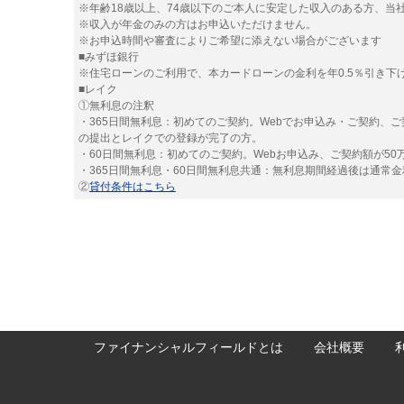
※年齢18歳以上、74歳以下のご本人に安定した収入のある方、当
※収入が年金のみの方はお申込いただけません。
※お申込時間や審査によりご希望に添えない場合がございます
■みずほ銀行
※住宅ローンのご利用で、本カードローンの金利を年0.5％引き下げま
■レイク
①無利息の注釈
・365日間無利息：初めてのご契約。Webでお申込み・ご契約、
の提出とレイクでの登録が完了の方。
・60日間無利息：初めてのご契約。Webお申込み、ご契約額が50
・365日間無利息・60日間無利息共通：無利息期間経過後は通常
②
貸付条件はこちら
ファイナンシャルフィールドとは
会社概要