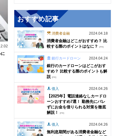
おすすめ記事
消費者金融
2024.04.18
消費者金融はどこがおすすめ？ 比
較する際のポイントはなに？
12.02
[PR]
ルに
銀行カードローン
2024.04.24
銀行のカードローンはどこがおす
すめ？ 比較する際のポイントも解
説
[PR]
借入
2024.04.26
【2025年】電話連絡なしカードロ
ーンおすすめ7選！ 勤務先にバレ
ずにお金を借りられる対策を徹底
解説！
[PR]
借入
2024.04.26
無利息期間がある消費者金融など