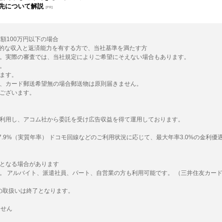
先について解説
[PR]
額100万円以下の場合
期的な収入と返済能力を有する方で、当社基準を満たす方
。実際の審査では、当社規定によりご希望にそえない場合もあります。
。
ます。
、カード郵送希望無の場合郵送物は原則届きません。
ございます。
利用し、アコム社から委託を受け広告収益を得て運用しております。
9%～17.9%（実質年率） ドコモ回線などのご利用状況に応じて、最大年率3.0%の金利優
となる場合があります
方。 アルバイト、派遣社員、パート、自営業の方も利用可能です。 （三井住友カー
取の取扱いは終了となります。
ません