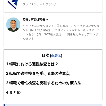
ファイナンシャルプランナー
FinancialField編集部は、金融、経済に関する記事を、日々
の暮らしにどのような影響を与えるかという視点で、お金の
監修 : 河原畑芳彬 ▼
知識がない方でも理解できるようわかりやすく発信していま
す。
キャリアコンサルタント（国家資格）、キャリアコンサルタ
ント（NPO法人認定）、プロフェッショナル・キャリア・カ
編集部のメンバーは、ファイナンシャルプランナーの資格取
ウンセラー(R)（NPO法人認定）、訓練対応キャリアコンサ
得者を中心に「お金や暮らし」に関する書籍・雑誌の編集経
ルタント
験者で構成され、企画立案から記事掲載まですべての工程に
関わることで、読者目線のコンテンツを追求しています。
キャリアコンサルタント（国家資格）キャリアコンサルタン
ト（NPO法人認定）プロフェッショナル・キャリア・カウン
FinancialFieldの特徴は、ファイナンシャルプランナー、弁
目次
セラー®（NPO法人認定） 訓練対応キャリアコンサルタン
[
非表示
]
護士、税理士、宅地建物取引士、相続診断士、住宅ローンア
ト
ドバイザー、DCプランナー、公認会計士、社会保険労務
1
転職における適性検査とは？
士、行政書士、投資アナリスト、キャリアコンサルタントな
大学卒業後、仕事を転々とするも20代後半で職業訓練校に就
ど150名以上の有資格者を執筆者・監修者として迎え、むず
職し、就労支援に興味を持ち始める。資格取得後は、自立相
2
転職で適性検査を受ける際の注意点
かしく感じられる年金や税金、相続、保険、ローンなどの話
談支援を中心に経験を積む。
をわかりやすく発信している点です。
3
転職で適性検査を突破するための対策方法
若年者やニート・ひきこもりなどの就労支援や職業訓練に関
このように編集経験豊富なメンバーと金融や経済に精通した
する知識、困窮者支援などの知識を活用し、キャリアコンサ
4
まとめ
執筆者・監修者による執筆体制を築くことで、内容のわかり
ルティングを行っている。
やすさはもちろんのこと、読み応えのあるコンテンツと確か
な情報発信を実現しています。
また履歴書や職務経歴書、キャリアシートなどの書類の作