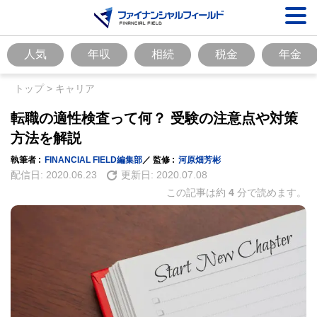
人気
年収
相続
税金
年金
トップ
>
キャリア
転職の適性検査って何？ 受験の注意点や対策
方法を解説
執筆者 :
FINANCIAL FIELD編集部
／ 監修 :
河原畑芳彬
配信日:
2020.06.23
更新日:
2020.07.08
この記事は約
4
分で読めます。