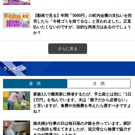
【動画で見る】年間「5000円」の町内会費の支払いを拒
否したら「今後ゴミを捨てるな」と言われました。正直
払いたくないのですが、法的な拘束力はあるのでしょう
か？
さらに見る
ランキング
週 間
月 間
家族3人で義実家に帰省するたび、手土産とは別に「1日
1万円」を包んでいます。夫は「親子だから必要ない」
と言いますが、食費や光熱費を考えたら渡すべきですよ
ね？
娘夫婦が仕事の日は毎日孫の夕飯を作っています。家計
への負担も増えてきましたが、祖父母なら無償で協力す
るのが普通でしょうか？