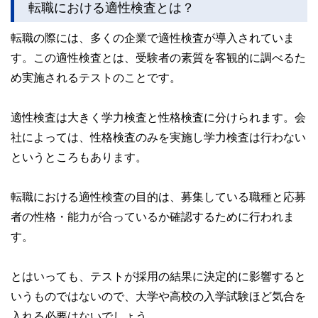
成、求人提供に関する業務には自信があり、これまでに多く
転職における適性検査とは？
私たちは、快適でより良い生活のアイデアを提供するお金の
の求職者を就職に導く。
コンシェルジュを目指します。
転職の際には、多くの企業で適性検査が導入されていま
現在は、フリーランスで活動中。
す。この適性検査とは、受験者の素質を客観的に調べるた
め実施されるテストのことです。
適性検査は大きく学力検査と性格検査に分けられます。会
社によっては、性格検査のみを実施し学力検査は行わない
というところもあります。
転職における適性検査の目的は、募集している職種と応募
者の性格・能力が合っているか確認するために行われま
す。
とはいっても、テストが採用の結果に決定的に影響すると
いうものではないので、大学や高校の入学試験ほど気合を
入れる必要はないでしょう。