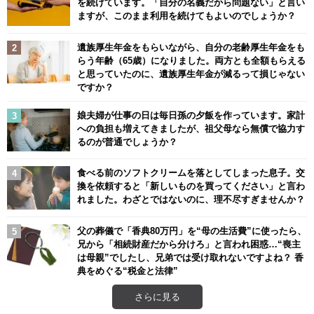
を続けています。「自分の名義だから問題ない」と言い
ますが、このまま利用を続けてもよいのでしょうか？
遺族厚生年金をもらいながら、自分の老齢厚生年金をも
らう年齢（65歳）になりました。両方とも全額もらえる
と思っていたのに、遺族厚生年金が減るって損じゃない
ですか？
娘夫婦が仕事の日は毎日孫の夕飯を作っています。家計
への負担も増えてきましたが、祖父母なら無償で協力す
るのが普通でしょうか？
食べる前のソフトクリームを落としてしまった息子。交
換を依頼すると「新しいものを買ってください」と言わ
れました。わざとではないのに、理不尽すぎませんか？
父の葬儀で「香典80万円」を“母の生活費”に使ったら、
兄から「相続財産だから分けろ」と言われ困惑…“喪主
は母親”でしたし、兄弟では受け取れないですよね？ 香
典をめぐる“税金と法律”
さらに見る