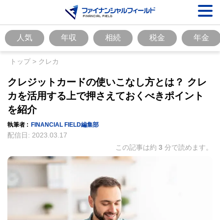
人気
年収
相続
税金
年金
トップ
>
クレカ
クレジットカードの使いこなし方とは？ クレ
カを活用する上で押さえておくべきポイント
を紹介
執筆者 :
FINANCIAL FIELD編集部
配信日:
2023.03.17
この記事は約
3
分で読めます。