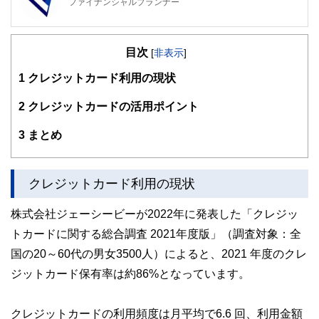
ファイナンシャルプランナー
FinancialField編集部は、金融、経済に関する記事を、日々
の暮らしにどのような影響を与えるかという視点で、お金の
目次
知識がない方でも理解できるようわかりやすく発信していま
[
非表示
]
す。
1
クレジットカード利用の現状
編集部のメンバーは、ファイナンシャルプランナーの資格取
得者を中心に「お金や暮らし」に関する書籍・雑誌の編集経
2
クレジットカードの活用ポイント
験者で構成され、企画立案から記事掲載まですべての工程に
関わることで、読者目線のコンテンツを追求しています。
3
まとめ
FinancialFieldの特徴は、ファイナンシャルプランナー、弁
護士、税理士、宅地建物取引士、相続診断士、住宅ローンア
ドバイザー、DCプランナー、公認会計士、社会保険労務
クレジットカード利用の現状
士、行政書士、投資アナリスト、キャリアコンサルタントな
ど150名以上の有資格者を執筆者・監修者として迎え、むず
株式会社ジェーシービーが2022年に発表した「クレジッ
かしく感じられる年金や税金、相続、保険、ローンなどの話
をわかりやすく発信している点です。
トカードに関する総合調査 2021年度版」（調査対象：全
国の20～60代の男女3500人）によると、2021 年度のクレ
このように編集経験豊富なメンバーと金融や経済に精通した
執筆者・監修者による執筆体制を築くことで、内容のわかり
ジットカード保有率は約86%となっています。
やすさはもちろんのこと、読み応えのあるコンテンツと確か
な情報発信を実現しています。
クレジットカードの利用頻度は月平均で6.6 回、利用金額
私たちは、快適でより良い生活のアイデアを提供するお金の