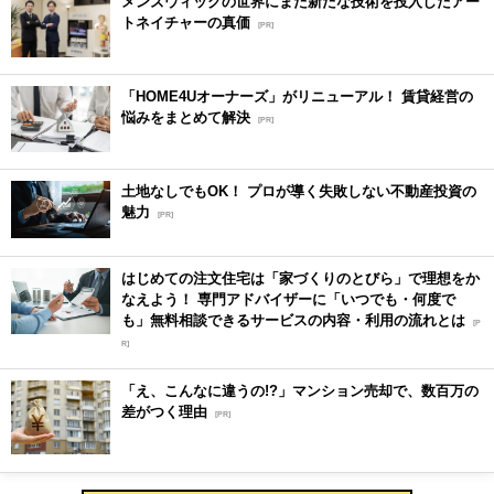
メンズウィッグの世界にまた新たな技術を投入したアー
トネイチャーの真価
[PR]
「HOME4Uオーナーズ」がリニューアル！ 賃貸経営の
悩みをまとめて解決
[PR]
土地なしでもOK！ プロが導く失敗しない不動産投資の
魅力
[PR]
はじめての注文住宅は「家づくりのとびら」で理想をか
なえよう！ 専門アドバイザーに「いつでも・何度で
も」無料相談できるサービスの内容・利用の流れとは
[P
R]
「え、こんなに違うの!?」マンション売却で、数百万の
差がつく理由
[PR]