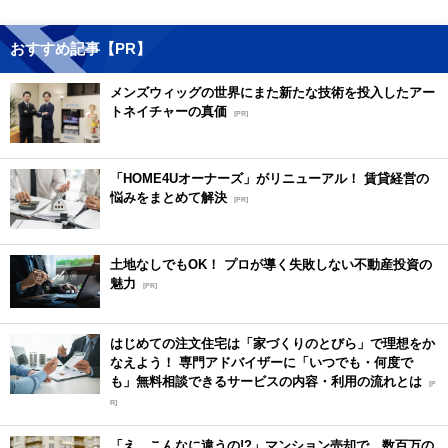
おすすめ記事【PR】
メンズウィッグの世界にまた新たな技術を投入したアー
トネイチャーの真価
[PR]
「HOME4Uオーナーズ」がリニューアル！ 賃貸経営の
悩みをまとめて解決
[PR]
土地なしでもOK！ プロが導く失敗しない不動産投資の
魅力
[PR]
はじめての注文住宅は「家づくりのとびら」で理想をか
なえよう！ 専門アドバイザーに「いつでも・何度で
も」無料相談できるサービスの内容・利用の流れとは
[P
R]
「え、こんなに違うの!?」マンション売却で、数百万の