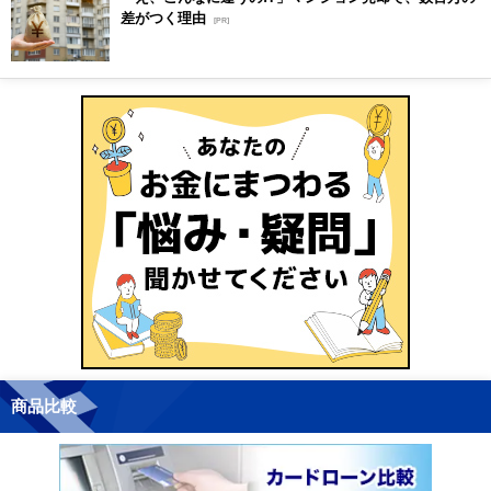
差がつく理由
[PR]
商品比較