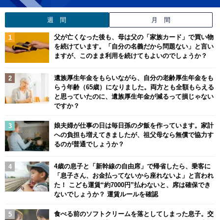
週 間
月 間
父が亡くなった後も、母は父の「家族カード」で買い物
を続けています。「自分の名義だから問題ない」と言い
ますが、このまま利用を続けてもよいのでしょうか？
遺族厚生年金をもらいながら、自分の老齢厚生年金をも
らう年齢（65歳）になりました。両方とも全額もらえる
と思っていたのに、遺族厚生年金が減るって損じゃない
ですか？
娘夫婦が仕事の日は毎日孫の夕飯を作っています。家計
への負担も増えてきましたが、祖父母なら無償で協力す
るのが普通でしょうか？
4歳の息子と「新幹線の自由席」で帰省したら、乗客に
「息子さん、お金払ってないから座れないよ」と言われ
た！ こども運賃“約7000円”払わないと、席は確保でき
ないでしょうか？ 運賃ルールを確認
食べる前のソフトクリームを落としてしまった息子。交