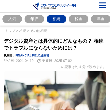
人気
年収
相続
税金
年金
トップ
>
相続
>
その他相続
デジタル資産とは具体的にどんなもの？ 相続
でトラブルにならないためには？
執筆者 :
FINANCIAL FIELD編集部
配信日:
2021.04.19
更新日:
2025.07.02
この記事は約
4
分で読めます。