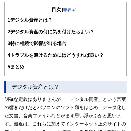
の暮らしにどのような影響を与えるかという視点で、お金の
目次
知識がない方でも理解できるようわかりやすく発信していま
[
非表示
]
す。
1
デジタル資産とは？
編集部のメンバーは、ファイナンシャルプランナーの資格取
得者を中心に「お金や暮らし」に関する書籍・雑誌の編集経
2
デジタル資産の何に気を付けたらよい？
験者で構成され、企画立案から記事掲載まですべての工程に
関わることで、読者目線のコンテンツを追求しています。
3
特に相続で影響が出る場合
FinancialFieldの特徴は、ファイナンシャルプランナー、弁
4
トラブルを避けるためにはどうすれば良い？
護士、税理士、宅地建物取引士、相続診断士、住宅ローンア
ドバイザー、DCプランナー、公認会計士、社会保険労務
士、行政書士、投資アナリスト、キャリアコンサルタントな
5
まとめ
ど150名以上の有資格者を執筆者・監修者として迎え、むず
かしく感じられる年金や税金、相続、保険、ローンなどの話
をわかりやすく発信している点です。
デジタル資産とは？
このように編集経験豊富なメンバーと金融や経済に精通した
執筆者・監修者による執筆体制を築くことで、内容のわかり
明確な定義はありませんが、「デジタル資産」という言葉
やすさはもちろんのこと、読み応えのあるコンテンツと確か
の響きだけだとパソコンのソフト類をはじめ、データ化し
な情報発信を実現しています。
た文書、音楽ファイルなどがまず思い浮かぶかと思いま
私たちは、快適でより良い生活のアイデアを提供するお金の
コンシェルジュを目指します。
す。最近は、これらに加えてインターネット上のサイトの