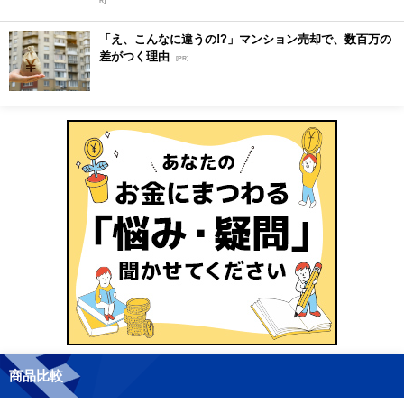
R]
「え、こんなに違うの!?」マンション売却で、数百万の
差がつく理由
[PR]
商品比較