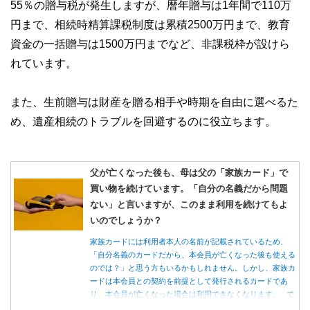
55％の贈与税が発生しますが、暦年贈与は1年間で110万
私たちは、快適でより良い生活のアイデアを提供するお金の
コンシェルジュを目指します。
円まで、相続時精算課税制度は累積2500万円まで、教育
資金の一括贈与は1500万円までなど、非課税枠が設けら
れています。
また、生前贈与は財産を贈る相手や時期を自由に選べるた
め、遺産相続のトラブルを回避するのに役立ちます。
父が亡くなった後も、母は父の「家族カード」で
買い物を続けています。「自分の名義だから問題
ない」と言いますが、このまま利用を続けてもよ
いのでしょうか？
家族カードには利用者本人の名前が記載されているため、
「自分名義のカードだから、本会員が亡くなった後も使える
のでは？」と思う方もいるかもしれません。しかし、家族カ
ードは本会員との契約を前提として発行されるカードであ
り、本会員が亡くなった場合は利用できなくなります。 で
は、父親が亡くなった後も母親が家族カードを使い続ける