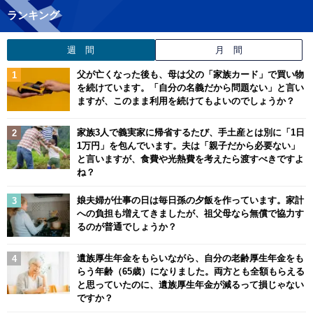
ランキング
週 間
月 間
父が亡くなった後も、母は父の「家族カード」で買い物
を続けています。「自分の名義だから問題ない」と言い
ますが、このまま利用を続けてもよいのでしょうか？
家族3人で義実家に帰省するたび、手土産とは別に「1日
1万円」を包んでいます。夫は「親子だから必要ない」
と言いますが、食費や光熱費を考えたら渡すべきですよ
ね？
娘夫婦が仕事の日は毎日孫の夕飯を作っています。家計
への負担も増えてきましたが、祖父母なら無償で協力す
るのが普通でしょうか？
遺族厚生年金をもらいながら、自分の老齢厚生年金をも
らう年齢（65歳）になりました。両方とも全額もらえる
と思っていたのに、遺族厚生年金が減るって損じゃない
ですか？