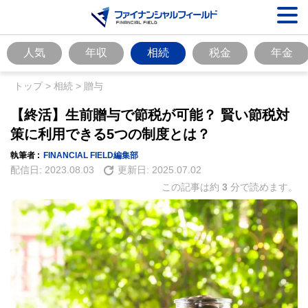
人気
年収
相続
税金
年金
トップ
>
相続
>
贈与
【終活】生前贈与で節税が可能？ 賢い節税対
策に利用できる5つの制度とは？
執筆者 :
FINANCIAL FIELD編集部
配信日:
2023.08.03
更新日:
2025.07.02
この記事は約
3
分で読めます。