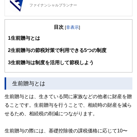
ファイナンシャルプランナー
FinancialField編集部は、金融、経済に関する記事を、日々
の暮らしにどのような影響を与えるかという視点で、お金の
目次
知識がない方でも理解できるようわかりやすく発信していま
[
非表示
]
す。
1
生前贈与とは
編集部のメンバーは、ファイナンシャルプランナーの資格取
得者を中心に「お金や暮らし」に関する書籍・雑誌の編集経
2
生前贈与の節税対策で利用できる5つの制度
験者で構成され、企画立案から記事掲載まですべての工程に
関わることで、読者目線のコンテンツを追求しています。
3
生前贈与は制度を活用して節税しよう
FinancialFieldの特徴は、ファイナンシャルプランナー、弁
護士、税理士、宅地建物取引士、相続診断士、住宅ローンア
ドバイザー、DCプランナー、公認会計士、社会保険労務
生前贈与とは
士、行政書士、投資アナリスト、キャリアコンサルタントな
ど150名以上の有資格者を執筆者・監修者として迎え、むず
生前贈与とは、生きている間に家族などの他者に財産を贈
かしく感じられる年金や税金、相続、保険、ローンなどの話
をわかりやすく発信している点です。
ることです。生前贈与を行うことで、相続時の財産を減ら
せるため、相続税の削減につながります。
このように編集経験豊富なメンバーと金融や経済に精通した
執筆者・監修者による執筆体制を築くことで、内容のわかり
やすさはもちろんのこと、読み応えのあるコンテンツと確か
な情報発信を実現しています。
生前贈与の際には、基礎控除後の課税価格に応じて10〜