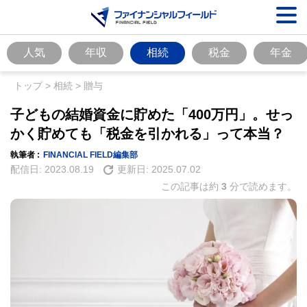
人気
年収
相続
税金
年金
トップ
>
相続
>
贈与
子どもの結婚資金に貯めた「400万円」。せっ
かく貯めても「税金を引かれる」って本当？
執筆者 :
FINANCIAL FIELD編集部
配信日:
2023.08.19
更新日:
2025.07.02
この記事は約
3
分で読めます。