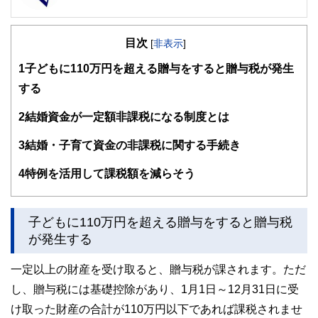
FinancialField編集部は、金融、経済に関する記事を、日々
の暮らしにどのような影響を与えるかという視点で、お金の
目次
知識がない方でも理解できるようわかりやすく発信していま
[
非表示
]
す。
1
子どもに110万円を超える贈与をすると贈与税が発生
編集部のメンバーは、ファイナンシャルプランナーの資格取
する
得者を中心に「お金や暮らし」に関する書籍・雑誌の編集経
験者で構成され、企画立案から記事掲載まですべての工程に
2
結婚資金が一定額非課税になる制度とは
関わることで、読者目線のコンテンツを追求しています。
FinancialFieldの特徴は、ファイナンシャルプランナー、弁
3
結婚・子育て資金の非課税に関する手続き
護士、税理士、宅地建物取引士、相続診断士、住宅ローンア
ドバイザー、DCプランナー、公認会計士、社会保険労務
4
特例を活用して課税額を減らそう
士、行政書士、投資アナリスト、キャリアコンサルタントな
ど150名以上の有資格者を執筆者・監修者として迎え、むず
かしく感じられる年金や税金、相続、保険、ローンなどの話
をわかりやすく発信している点です。
子どもに110万円を超える贈与をすると贈与税
が発生する
このように編集経験豊富なメンバーと金融や経済に精通した
執筆者・監修者による執筆体制を築くことで、内容のわかり
一定以上の財産を受け取ると、贈与税が課されます。ただ
やすさはもちろんのこと、読み応えのあるコンテンツと確か
な情報発信を実現しています。
し、贈与税には基礎控除があり、1月1日～12月31日に受
私たちは、快適でより良い生活のアイデアを提供するお金の
け取った財産の合計が110万円以下であれば課税されませ
コンシェルジュを目指します。