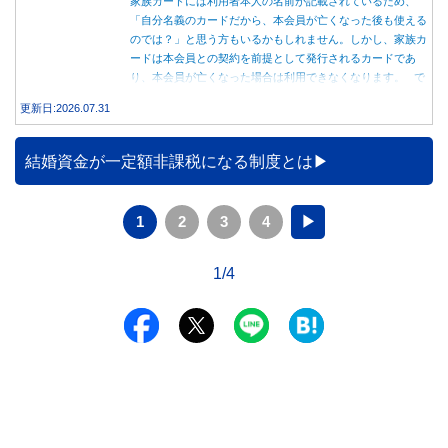
家族カードには利用者本人の名前が記載されているため、
「自分名義のカードだから、本会員が亡くなった後も使える
のでは？」と思う方もいるかもしれません。しかし、家族カ
ードは本会員との契約を前提として発行されるカードであ
り、本会員が亡くなった場合は利用できなくなります。 で
は、父親が亡くなった後も母親が家族カードを使い続ける
更新日:2026.07.31
と、どのような問題があるのでしょうか。本記事では、家族
カードの仕組みや、本会員が亡くなった後の正しい対応、遺
族が行うべき手続きについて分かりやすく解説します。
結婚資金が一定額非課税になる制度とは
1
2
3
4
▶
1/4