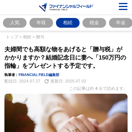
人気
年収
相続
税金
年金
トップ
>
相続
>
贈与
夫婦間でも高額な物をあげると「贈与税」が
かかりますか？結婚記念日に妻へ「150万円の
指輪」をプレゼントする予定です。
執筆者 :
FINANCIAL FIELD編集部
配信日:
2024.07.27
更新日:
2025.07.02
この記事は約
4
分で読めます。