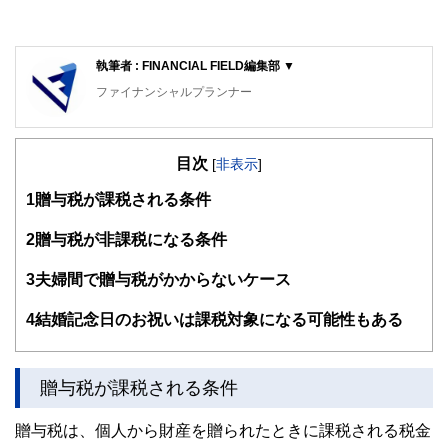
執筆者 : FINANCIAL FIELD編集部 ▼
ファイナンシャルプランナー
FinancialField編集部は、金融、経済に関する記事を、日々
の暮らしにどのような影響を与えるかという視点で、お金の
目次
知識がない方でも理解できるようわかりやすく発信していま
[
非表示
]
す。
1
贈与税が課税される条件
編集部のメンバーは、ファイナンシャルプランナーの資格取
得者を中心に「お金や暮らし」に関する書籍・雑誌の編集経
2
贈与税が非課税になる条件
験者で構成され、企画立案から記事掲載まですべての工程に
関わることで、読者目線のコンテンツを追求しています。
3
夫婦間で贈与税がかからないケース
FinancialFieldの特徴は、ファイナンシャルプランナー、弁
4
結婚記念日のお祝いは課税対象になる可能性もある
護士、税理士、宅地建物取引士、相続診断士、住宅ローンア
ドバイザー、DCプランナー、公認会計士、社会保険労務
士、行政書士、投資アナリスト、キャリアコンサルタントな
ど150名以上の有資格者を執筆者・監修者として迎え、むず
贈与税が課税される条件
かしく感じられる年金や税金、相続、保険、ローンなどの話
をわかりやすく発信している点です。
贈与税は、個人から財産を贈られたときに課税される税金
このように編集経験豊富なメンバーと金融や経済に精通した