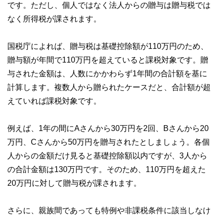
です。ただし、個人ではなく法人からの贈与は贈与税では
執筆者・監修者による執筆体制を築くことで、内容のわかり
やすさはもちろんのこと、読み応えのあるコンテンツと確か
なく所得税が課されます。
な情報発信を実現しています。
私たちは、快適でより良い生活のアイデアを提供するお金の
国税庁によれば、贈与税は基礎控除額が110万円のため、
コンシェルジュを目指します。
贈与額が年間で110万円を超えていると課税対象です。贈
与された金額は、人数にかかわらず1年間の合計額を基に
計算します。複数人から贈られたケースだと、合計額が超
えていれば課税対象です。
例えば、1年の間にAさんから30万円を2回、Bさんから20
万円、Cさんから50万円を贈与されたとしましょう。各個
人からの金額だけ見ると基礎控除額以内ですが、3人から
の合計金額は130万円です。そのため、110万円を超えた
20万円に対して贈与税が課されます。
さらに、親族間であっても特例や非課税条件に該当しなけ