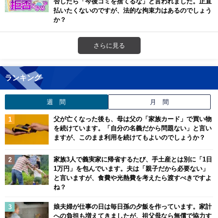
否したら「今後ゴミを捨てるな」と言われました。正直
払いたくないのですが、法的な拘束力はあるのでしょう
か？
さらに見る
ランキング
週 間
月 間
父が亡くなった後も、母は父の「家族カード」で買い物
を続けています。「自分の名義だから問題ない」と言い
ますが、このまま利用を続けてもよいのでしょうか？
家族3人で義実家に帰省するたび、手土産とは別に「1日
1万円」を包んでいます。夫は「親子だから必要ない」
と言いますが、食費や光熱費を考えたら渡すべきですよ
ね？
娘夫婦が仕事の日は毎日孫の夕飯を作っています。家計
への負担も増えてきましたが、祖父母なら無償で協力す