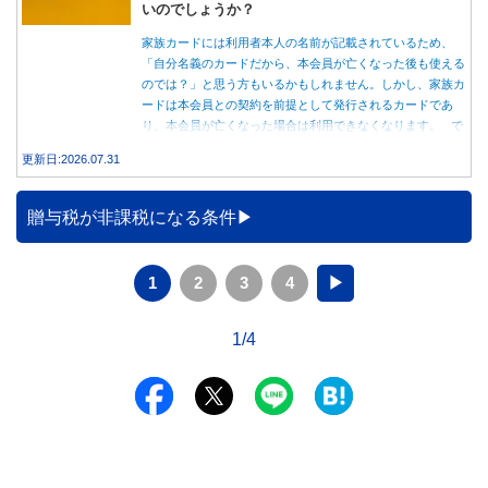
いのでしょうか？
家族カードには利用者本人の名前が記載されているため、
「自分名義のカードだから、本会員が亡くなった後も使える
のでは？」と思う方もいるかもしれません。しかし、家族カ
ードは本会員との契約を前提として発行されるカードであ
り、本会員が亡くなった場合は利用できなくなります。 で
は、父親が亡くなった後も母親が家族カードを使い続ける
更新日:2026.07.31
と、どのような問題があるのでしょうか。本記事では、家族
カードの仕組みや、本会員が亡くなった後の正しい対応、遺
族が行うべき手続きについて分かりやすく解説します。
贈与税が非課税になる条件
1
2
3
4
▶
1/4