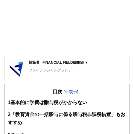
執筆者 : FINANCIAL FIELD編集部 ▼
ファイナンシャルプランナー
FinancialField編集部は、金融、経済に関する記事を、日々
の暮らしにどのような影響を与えるかという視点で、お金の
目次
知識がない方でも理解できるようわかりやすく発信していま
[
非表示
]
す。
1
基本的に学費は贈与税がかからない
編集部のメンバーは、ファイナンシャルプランナーの資格取
得者を中心に「お金や暮らし」に関する書籍・雑誌の編集経
2
「教育資金の一括贈与に係る贈与税非課税措置」もお
験者で構成され、企画立案から記事掲載まですべての工程に
すすめ
関わることで、読者目線のコンテンツを追求しています。
FinancialFieldの特徴は、ファイナンシャルプランナー、弁