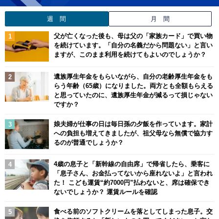
週 間
月 間
父が亡くなった後も、母は父の「家族カード」で買い物
を続けています。「自分の名義だから問題ない」と言い
ますが、このまま利用を続けてもよいのでしょうか？
遺族厚生年金をもらいながら、自分の老齢厚生年金をも
らう年齢（65歳）になりました。両方とも全額もらえる
と思っていたのに、遺族厚生年金が減るって損じゃない
ですか？
娘夫婦が仕事の日は毎日孫の夕飯を作っています。家計
への負担も増えてきましたが、祖父母なら無償で協力す
るのが普通でしょうか？
4歳の息子と「新幹線の自由席」で帰省したら、乗客に
「息子さん、お金払ってないから座れないよ」と言われ
た！ こども運賃“約7000円”払わないと、席は確保でき
ないでしょうか？ 運賃ルールを確認
食べる前のソフトクリームを落としてしまった息子。交