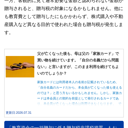
一方、客観的に見て通常必要な金額と認められない金額が
贈与されると、贈与税の対象になるかもしれません。他に
も教育費として贈与したにもかかわらず、株式購入や不動
産購入など異なる目的で使われた場合も贈与税が発生しま
す。
父が亡くなった後も、母は父の「家族カード」で
買い物を続けています。「自分の名義だから問題
ない」と言いますが、このまま利用を続けてもよ
いのでしょうか？
家族カードには利用者本人の名前が記載されているため、
「自分名義のカードだから、本会員が亡くなった後も使える
のでは？」と思う方もいるかもしれません。しかし、家族カ
ードは本会員との契約を前提として発行されるカードであ
り、本会員が亡くなった場合は利用できなくなります。 で
は、父親が亡くなった後も母親が家族カードを使い続ける
更新日:2026.07.31
と、どのような問題があるのでしょうか。本記事では、家族
カードの仕組みや、本会員が亡くなった後の正しい対応、遺
族が行うべき手続きについて分かりやすく解説します。
「教育資金の一括贈与に係る贈与税非課税措置」もお