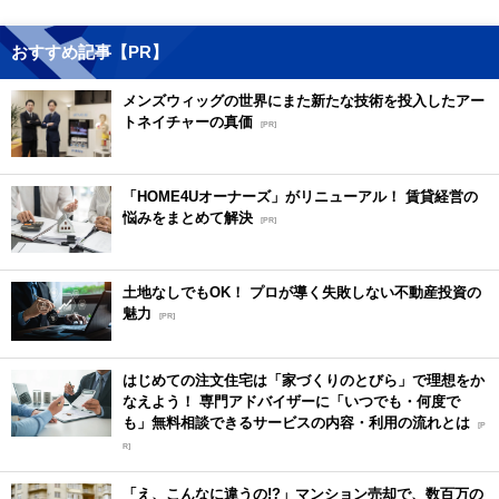
おすすめ記事【PR】
メンズウィッグの世界にまた新たな技術を投入したアー
トネイチャーの真価
[PR]
「HOME4Uオーナーズ」がリニューアル！ 賃貸経営の
悩みをまとめて解決
[PR]
土地なしでもOK！ プロが導く失敗しない不動産投資の
魅力
[PR]
はじめての注文住宅は「家づくりのとびら」で理想をか
なえよう！ 専門アドバイザーに「いつでも・何度で
も」無料相談できるサービスの内容・利用の流れとは
[P
R]
「え、こんなに違うの!?」マンション売却で、数百万の