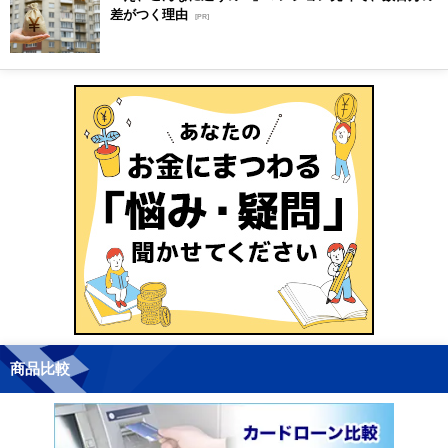
差がつく理由
[PR]
商品比較