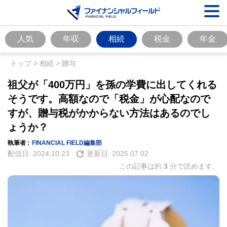
人気
年収
相続
税金
年金
トップ
>
相続
>
贈与
祖父が「400万円」を孫の学費に出してくれる
そうです。高額なので「税金」が心配なので
すが、贈与税がかからない方法はあるのでし
ょうか？
執筆者 :
FINANCIAL FIELD編集部
配信日:
2024.10.23
更新日:
2025.07.02
この記事は約
3
分で読めます。