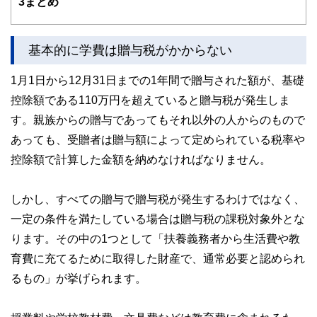
3
まとめ
護士、税理士、宅地建物取引士、相続診断士、住宅ローンア
ドバイザー、DCプランナー、公認会計士、社会保険労務
士、行政書士、投資アナリスト、キャリアコンサルタントな
基本的に学費は贈与税がかからない
ど150名以上の有資格者を執筆者・監修者として迎え、むず
かしく感じられる年金や税金、相続、保険、ローンなどの話
をわかりやすく発信している点です。
1月1日から12月31日までの1年間で贈与された額が、基礎
控除額である110万円を超えていると贈与税が発生しま
このように編集経験豊富なメンバーと金融や経済に精通した
執筆者・監修者による執筆体制を築くことで、内容のわかり
す。親族からの贈与であってもそれ以外の人からのもので
やすさはもちろんのこと、読み応えのあるコンテンツと確か
な情報発信を実現しています。
あっても、受贈者は贈与額によって定められている税率や
控除額で計算した金額を納めなければなりません。
私たちは、快適でより良い生活のアイデアを提供するお金の
コンシェルジュを目指します。
しかし、すべての贈与で贈与税が発生するわけではなく、
一定の条件を満たしている場合は贈与税の課税対象外とな
ります。その中の1つとして「扶養義務者から生活費や教
育費に充てるために取得した財産で、通常必要と認められ
るもの」が挙げられます。