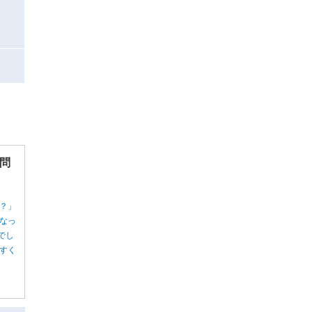
問
？」
なっ
でし
すく