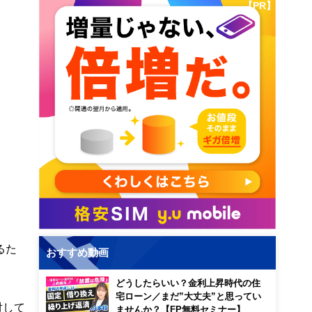
【PR】
るた
おすすめ動画
どうしたらいい？金利上昇時代の住
宅ローン／まだ”大丈夫”と思ってい
対して
ませんか？【FP無料セミナー】