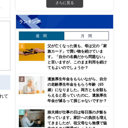
さらに見る
ー
ランキング
価値
週 間
月 間
とし
父が亡くなった後も、母は父の「家
族カード」で買い物を続けていま
す。「自分の名義だから問題ない」
と言いますが、このまま利用を続け
てもよいのでしょうか？
遺族厚生年金をもらいながら、自分
の老齢厚生年金をもらう年齢（65
歳）になりました。両方とも全額も
らえると思っていたのに、遺族厚生
れて
年金が減るって損じゃないですか？
娘夫婦が仕事の日は毎日孫の夕飯を
作っています。家計への負担も増え
てきましたが、祖父母なら無償で協