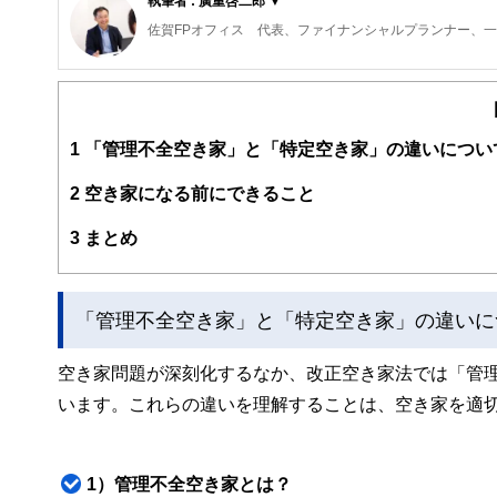
執筆者 : 廣重啓二郎 ▼
佐賀FPオフィス 代表、ファイナンシャルプランナー、
立命館大学卒業後、１３年間大手小売業の販売業務に従事し
その後、コンサルティング料だけで活動している独立系フ
が提供できる仕事はこれだ」と思い、独立する。
現在は、日本FP協会佐賀支部の副支部長として、消費者
1
「管理不全空き家」と「特定空き家」の違いについ
て消費者トラブルや金融教育など啓発活動にも従事してい
2
空き家になる前にできること
3
まとめ
「管理不全空き家」と「特定空き家」の違いに
空き家問題が深刻化するなか、改正空き家法では「管
います。これらの違いを理解することは、空き家を適
1）管理不全空き家とは？