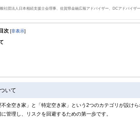
一般社団法人日本相続支援士会理事、佐賀県金融広報アドバイザー、DCアドバイザ
た後、保険会社に転職。1 年間保険会社に勤務後、保険代理店に6 年間勤務。
ァイナンシャルプランナーと出会い「本当の意味で顧客本位の仕事ができ、大きな
目次
[
非表示
]
向けのイベントや個別相談などで活動している。また、佐賀県金融広報アドバイザー
て
る。
ついて
理不全空き家」と「特定空き家」という2つのカテゴリが設けら
切に管理し、リスクを回避するための第一歩です。