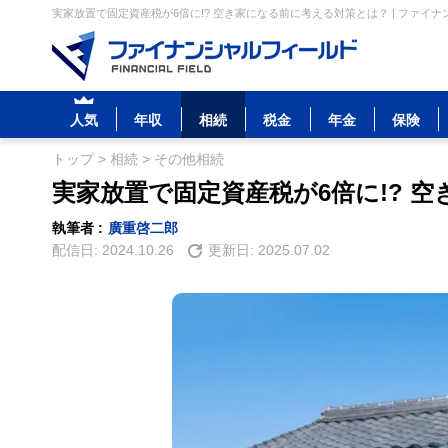
実家放置で固定資産税が6倍に!? 空き家になる前に考える対策とは？ | ファイ
人気
年収
相続
税金
年金
保険
トップ
>
相続
>
その他相続
実家放置で固定資産税が6倍に!? 
執筆者 :
廣重啓二郎
配信日:
2024.10.26
更新日:
2025.07.02