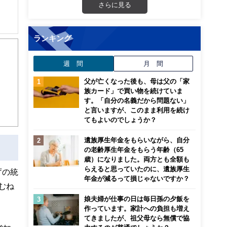
さらに見る
ランキング
談業
週 間
月 間
父が亡くなった後も、母は父の「家
族カード」で買い物を続けていま
す。「自分の名義だから問題ない」
と言いますが、このまま利用を続け
てもよいのでしょうか？
遺族厚生年金をもらいながら、自分
の老齢厚生年金をもらう年齢（65
歳）になりました。両方とも全額も
らえると思っていたのに、遺族厚生
庁の統
年金が減るって損じゃないですか？
むね
娘夫婦が仕事の日は毎日孫の夕飯を
作っています。家計への負担も増え
てきましたが、祖父母なら無償で協