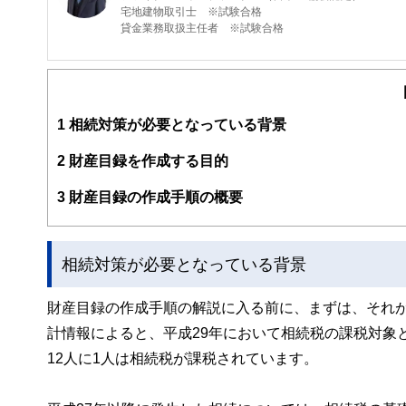
宅地建物取引士 ※試験合格
貸金業務取扱主任者 ※試験合格
大阪大学法学部卒。経済学修士（計量経済学）
地方銀行、コンサルティング会社を経て、現在、大手金融
務を行っています。
専門分野は相続、資産運用、ローンなど個人向けのFP領
1
相続対策が必要となっている背景
2
財産目録を作成する目的
3
財産目録の作成手順の概要
相続対策が必要となっている背景
財産目録の作成手順の解説に入る前に、まずは、それ
計情報によると、平成29年において相続税の課税対象と
12人に1人は相続税が課税されています。