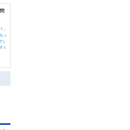
問
？」
なっ
でし
すく