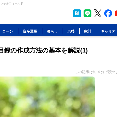
ンシャルフィールド
ローン
資産運用
暮らし
老後
家計
キャリア
録の作成方法の基本を解説(1)
この記事は約
4
分で読め