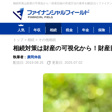
相続対策は財産の可視化から！財産目録の作成方法の基本を解説(1) | ファイナ
人気
年収
相続
税金
年金
保険
トップ
>
相続
>
その他相続
相続対策は財産の可視化から！財産目
執筆者 :
廣岡伸昌
配信日:
2019.08.25
更新日:
2025.07.02