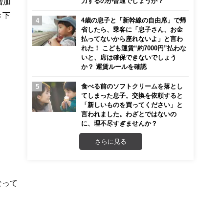
力するのが普通でしょうか？
増加
き下
4歳の息子と「新幹線の自由席」で帰
省したら、乗客に「息子さん、お金
払ってないから座れないよ」と言わ
れた！ こども運賃“約7000円”払わな
いと、席は確保できないでしょう
か？ 運賃ルールを確認
食べる前のソフトクリームを落とし
てしまった息子。交換を依頼すると
「新しいものを買ってください」と
言われました。わざとではないの
に、理不尽すぎませんか？
さらに見る
なって