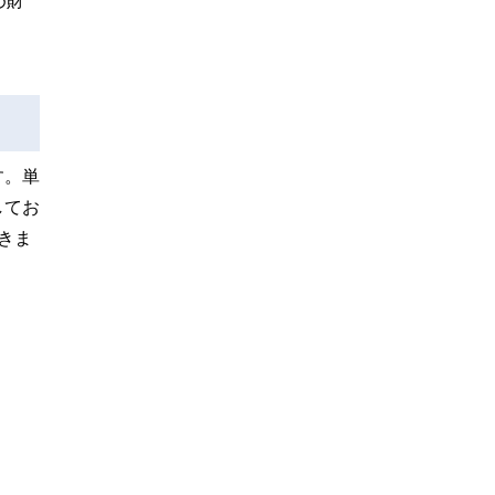
め財
。
す。単
してお
きま