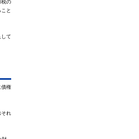
節税の
ること
足して
に債権
おそれ