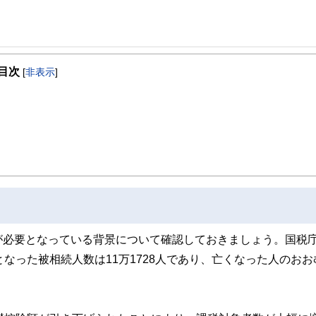
グループに勤務。その傍らでFPオフィスを運営して、お金に関する記事の執筆、相
目次
[
非表示
]
域全般です。
が必要となっている背景について確認しておきましょう。国税
なった被相続人数は11万1728人であり、亡くなった人のおお