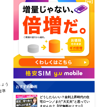
【PR】
しょう
おすすめ動画
は準
どうしたらいい？金利上昇時代の住
宅ローン／まだ”大丈夫”と思ってい
ませんか？【FP無料セミナー】