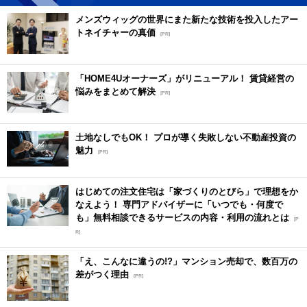
メンズウィッグの世界にまた新たな技術を投入したアー
トネイチャーの真価
[PR]
「HOME4Uオーナーズ」がリニューアル！ 賃貸経営の
悩みをまとめて解決
[PR]
土地なしでもOK！ プロが導く失敗しない不動産投資の
魅力
[PR]
はじめての注文住宅は「家づくりのとびら」で理想をか
なえよう！ 専門アドバイザーに「いつでも・何度で
も」無料相談できるサービスの内容・利用の流れとは
[P
R]
「え、こんなに違うの!?」マンション売却で、数百万の
差がつく理由
[PR]