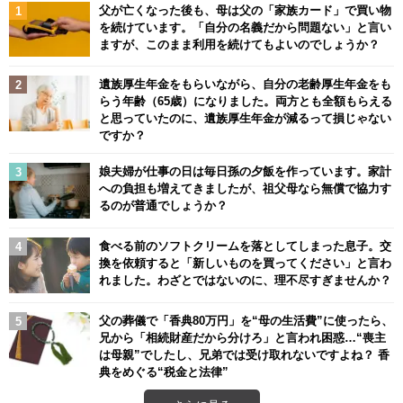
父が亡くなった後も、母は父の「家族カード」で買い物
を続けています。「自分の名義だから問題ない」と言い
ますが、このまま利用を続けてもよいのでしょうか？
遺族厚生年金をもらいながら、自分の老齢厚生年金をも
らう年齢（65歳）になりました。両方とも全額もらえる
と思っていたのに、遺族厚生年金が減るって損じゃない
ですか？
娘夫婦が仕事の日は毎日孫の夕飯を作っています。家計
への負担も増えてきましたが、祖父母なら無償で協力す
るのが普通でしょうか？
食べる前のソフトクリームを落としてしまった息子。交
換を依頼すると「新しいものを買ってください」と言わ
れました。わざとではないのに、理不尽すぎませんか？
父の葬儀で「香典80万円」を“母の生活費”に使ったら、
兄から「相続財産だから分けろ」と言われ困惑…“喪主
は母親”でしたし、兄弟では受け取れないですよね？ 香
典をめぐる“税金と法律”