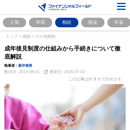
人気
年収
相続
税金
年金
トップ
>
相続
>
その他相続
成年後見制度の仕組みから手続きについて徹
底解説
執筆者 :
新井智美
配信日:
2019.08.31
更新日:
2025.07.02
この記事は約
3
分で読めます。