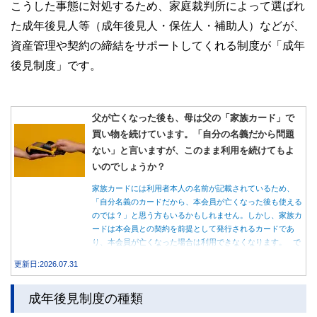
こうした事態に対処するため、家庭裁判所によって選ばれ
た成年後見人等（成年後見人・保佐人・補助人）などが、
資産管理や契約の締結をサポートしてくれる制度が「成年
後見制度」です。
父が亡くなった後も、母は父の「家族カード」で
買い物を続けています。「自分の名義だから問題
ない」と言いますが、このまま利用を続けてもよ
いのでしょうか？
家族カードには利用者本人の名前が記載されているため、
「自分名義のカードだから、本会員が亡くなった後も使える
のでは？」と思う方もいるかもしれません。しかし、家族カ
ードは本会員との契約を前提として発行されるカードであ
り、本会員が亡くなった場合は利用できなくなります。 で
は、父親が亡くなった後も母親が家族カードを使い続ける
更新日:2026.07.31
と、どのような問題があるのでしょうか。本記事では、家族
カードの仕組みや、本会員が亡くなった後の正しい対応、遺
成年後見制度の種類
族が行うべき手続きについて分かりやすく解説します。