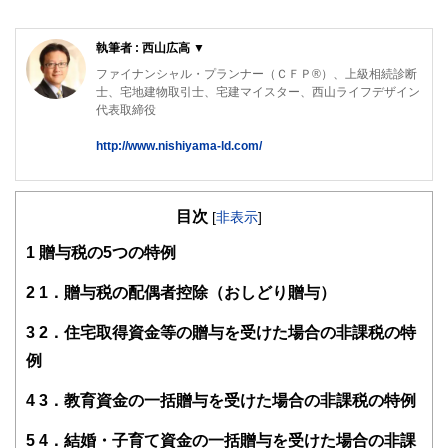
執筆者 : 西山広高 ▼
ファイナンシャル・プランナー（ＣＦＰ®）、上級相続診断
士、宅地建物取引士、宅建マイスター、西山ライフデザイン
代表取締役
http://www.nishiyama-ld.com/
「円満な相続のための対策」「家計の見直し」「資産形成・
運用アドバイス」のほか、不動産・お金の知識と大手建設会
目次
社での勤務経験を活かし、「マイホーム取得などの不動産仲
[
非表示
]
介」「不動産活用」について、ご相談者の立場に立ったアド
1
贈与税の5つの特例
バイスを行っている。
西山ライフデザイン株式会社 HP
2
1．贈与税の配偶者控除（おしどり贈与）
http://www.nishiyama-ld.com/
3
2．住宅取得資金等の贈与を受けた場合の非課税の特
例
4
3．教育資金の一括贈与を受けた場合の非課税の特例
5
4．結婚・子育て資金の一括贈与を受けた場合の非課