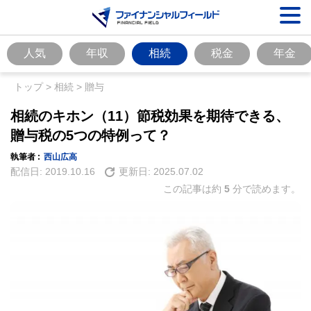
人気
年収
相続
税金
年金
トップ
>
相続
>
贈与
相続のキホン（11）節税効果を期待できる、
贈与税の5つの特例って？
執筆者 :
西山広高
配信日:
2019.10.16
更新日:
2025.07.02
この記事は約
5
分で読めます。