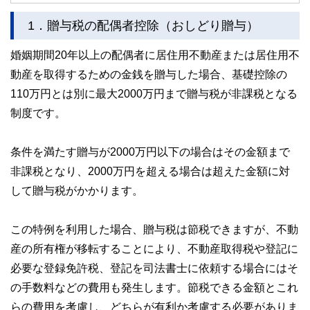
カードの仕組みや、本会員が亡くなった後の正しい対応、遺
1．贈与税の配偶者控除（おしどり贈与）
族が行うべき手続きについて分かりやすく解説します。
婚姻期間20年以上の配偶者に居住用不動産または居住用不
動産を取得するための金銭を贈与した場合、基礎控除の
110万円とは別に最大2000万円まで贈与税が非課税となる
制度です。
条件を満たす贈与が2000万円以下の場合はその金額まで
非課税となり、2000万円を超える場合は超えた金額に対
して贈与税がかかります。
この特例を利用した場合、贈与税は節税できますが、不動
産の所有権が移転することにより、不動産取得税や登記に
必要な登録免許税、登記を司法書士に依頼する場合にはそ
の手数料などの費用も発生します。節税できる金額とこれ
らの費用を考慮し、どちらが有利か考慮する必要がありま