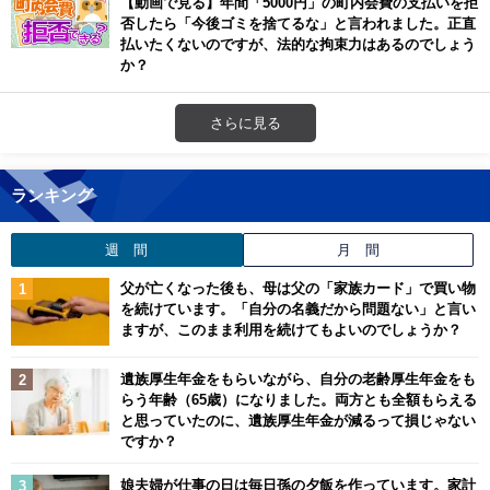
【動画で見る】年間「5000円」の町内会費の支払いを拒
否したら「今後ゴミを捨てるな」と言われました。正直
払いたくないのですが、法的な拘束力はあるのでしょう
か？
さらに見る
ランキング
週 間
月 間
父が亡くなった後も、母は父の「家族カード」で買い物
を続けています。「自分の名義だから問題ない」と言い
ますが、このまま利用を続けてもよいのでしょうか？
遺族厚生年金をもらいながら、自分の老齢厚生年金をも
らう年齢（65歳）になりました。両方とも全額もらえる
と思っていたのに、遺族厚生年金が減るって損じゃない
ですか？
娘夫婦が仕事の日は毎日孫の夕飯を作っています。家計