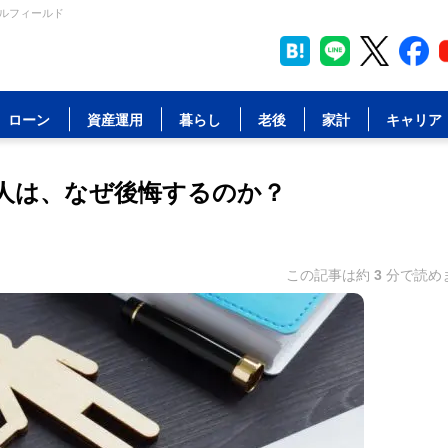
ャルフィールド
ローン
資産運用
暮らし
老後
家計
キャリア
人は、なぜ後悔するのか？
この記事は約
3
分で読め