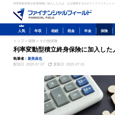
利率変動型積立終身保険に加入した人は、なぜ後悔するのか？ | ファイナンシ
人気
年収
相続
税金
年金
保険
トップ
>
保険
>
その他保険
利率変動型積立終身保険に加入した
執筆者 :
新美昌也
配信日:
2020.07.07
更新日:
2025.07.01