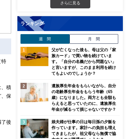
さらに見る
ランキング
週 間
月 間
父が亡くなった後も、母は父の「家
族カード」で買い物を続けていま
（特
す。「自分の名義だから問題ない」
と言いますが、このまま利用を続け
てもよいのでしょうか？
遺族厚生年金をもらいながら、自分
は、積
の老齢厚生年金をもらう年齢（65
ど、保
歳）になりました。両方とも全額も
らえると思っていたのに、遺族厚生
年金が減るって損じゃないですか？
満了後
娘夫婦が仕事の日は毎日孫の夕飯を
作っています。家計への負担も増え
てきましたが、祖父母なら無償で協