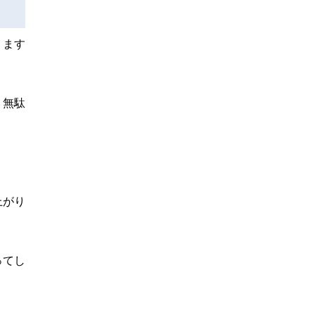
ります
、無駄
上がり
ってし