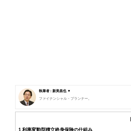
執筆者 : 新美昌也 ▼
ファイナンシャル・プランナー。
ライフプラン・キャッシュフロー分析に基づいた家計相談
購入、年金、資産運用、保険、離婚のお金などをテーマと
校以上の高校で実施。
また、保険や介護のお金に詳しいファイナンシャル・プラ
1
利率変動型積立終身保険の仕組み
入院・介護のお金」（技術評論社）がある。