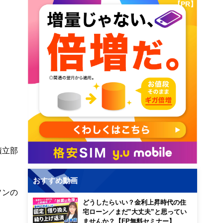
【PR】
積立部
おすすめ動画
ソンの
どうしたらいい？金利上昇時代の住
宅ローン／まだ”大丈夫”と思ってい
ませんか？【FP無料セミナー】