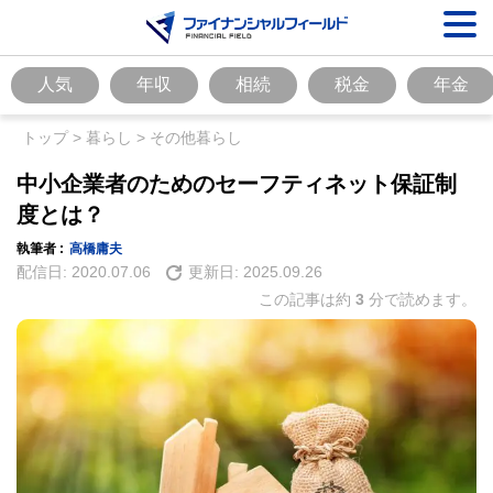
人気
年収
相続
税金
年金
トップ
>
暮らし
>
その他暮らし
中小企業者のためのセーフティネット保証制
度とは？
執筆者 :
高橋庸夫
配信日:
2020.07.06
更新日:
2025.09.26
この記事は約
3
分で読めます。