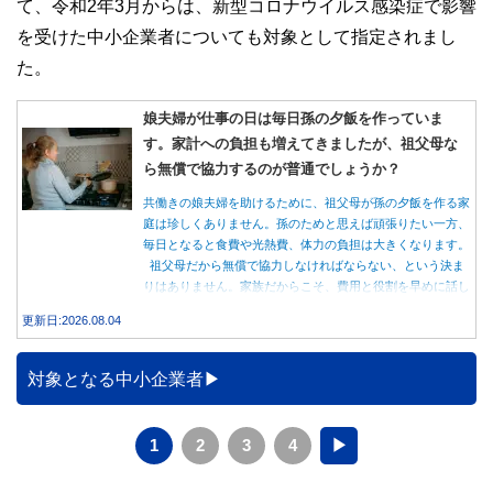
て、令和2年3月からは、新型コロナウイルス感染症で影響
を受けた中小企業者についても対象として指定されまし
た。
娘夫婦が仕事の日は毎日孫の夕飯を作っていま
す。家計への負担も増えてきましたが、祖父母な
ら無償で協力するのが普通でしょうか？
共働きの娘夫婦を助けるために、祖父母が孫の夕飯を作る家
庭は珍しくありません。孫のためと思えば頑張りたい一方、
毎日となると食費や光熱費、体力の負担は大きくなります。
祖父母だから無償で協力しなければならない、という決ま
りはありません。家族だからこそ、費用と役割を早めに話し
合うことが大切です。
更新日:2026.08.04
対象となる中小企業者
1
2
3
4
▶