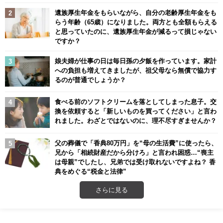
遺族厚生年金をもらいながら、自分の老齢厚生年金をも
らう年齢（65歳）になりました。両方とも全額もらえる
と思っていたのに、遺族厚生年金が減るって損じゃない
ですか？
娘夫婦が仕事の日は毎日孫の夕飯を作っています。家計
への負担も増えてきましたが、祖父母なら無償で協力す
るのが普通でしょうか？
食べる前のソフトクリームを落としてしまった息子。交
換を依頼すると「新しいものを買ってください」と言わ
れました。わざとではないのに、理不尽すぎませんか？
父の葬儀で「香典80万円」を“母の生活費”に使ったら、
兄から「相続財産だから分けろ」と言われ困惑…“喪主
は母親”でしたし、兄弟では受け取れないですよね？ 香
典をめぐる“税金と法律”
さらに見る