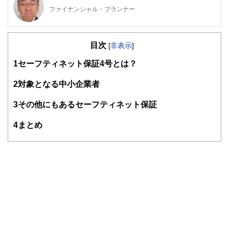
ファイナンシャル・プランナー
住宅ローンアドバイザー ,宅地建物取引士, マンション管理
士, 防災士
目次
サラリーマン生活２４年、その間１０回以上の転勤を経験
[
非表示
]
し、全国各所に居住。早期退職後は、新たな知識習得に貪欲
1
セーフティネット保証4号とは？
に努めるとともに、自らが経験した「サラリーマンの退職、
住宅ローン、子育て教育、資産運用」などの実体験をベース
として、個別相談、セミナー講師など精力的に活動。また、
2
対象となる中小企業者
マンション管理士として管理組合運営や役員やマンション居
住者への支援を実施。妻と長女と犬１匹。
3
その他にもあるセーフティネット保証
4
まとめ