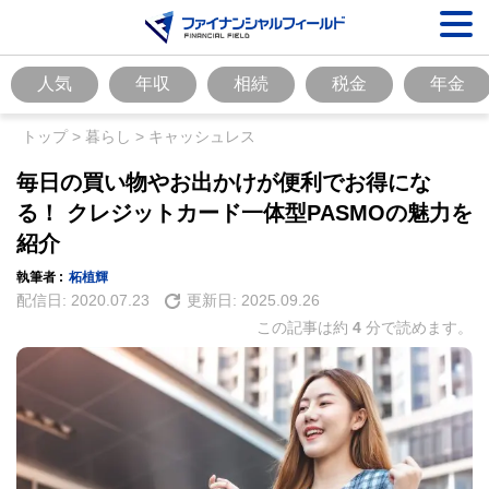
人気
年収
相続
税金
年金
トップ
>
暮らし
>
キャッシュレス
毎日の買い物やお出かけが便利でお得にな
る！ クレジットカード一体型PASMOの魅力を
紹介
執筆者 :
柘植輝
配信日:
2020.07.23
更新日:
2025.09.26
この記事は約
4
分で読めます。