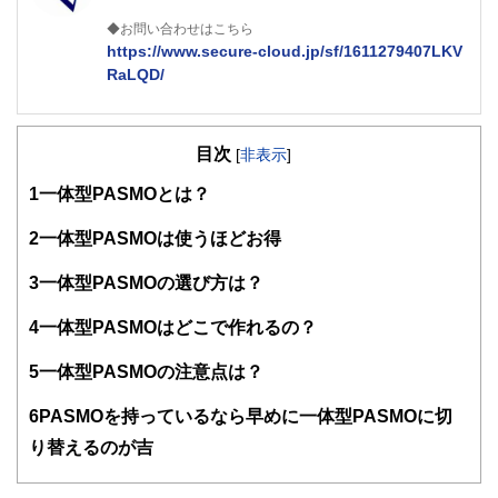
◆お問い合わせはこちら
https://www.secure-cloud.jp/sf/1611279407LKV
RaLQD/
２級ファイナンシャルプランナー
大学在学中から行政書士、２級FP技能士、宅建士の資格を
目次
活かして活動を始める。
[
非表示
]
現在では行政書士・ファイナンシャルプランナーとして活躍
1
一体型PASMOとは？
する傍ら、フリーライターとして精力的に活動中。広範な知
識をもとに市民法務から企業法務まで幅広く手掛ける。
2
一体型PASMOは使うほどお得
3
一体型PASMOの選び方は？
4
一体型PASMOはどこで作れるの？
5
一体型PASMOの注意点は？
6
PASMOを持っているなら早めに一体型PASMOに切
り替えるのが吉