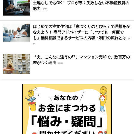
土地なしでもOK！ プロが導く失敗しない不動産投資の
魅力
[PR]
はじめての注文住宅は「家づくりのとびら」で理想をか
なえよう！ 専門アドバイザーに「いつでも・何度で
も」無料相談できるサービスの内容・利用の流れとは
[P
R]
「え、こんなに違うの!?」マンション売却で、数百万の
差がつく理由
[PR]