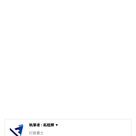
執筆者 : 柘植輝 ▼
行政書士