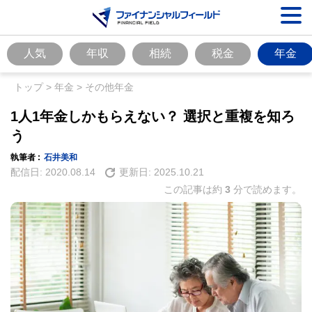
人気
年収
相続
税金
年金
トップ
>
年金
>
その他年金
1人1年金しかもらえない？ 選択と重複を知ろ
う
執筆者 :
石井美和
配信日:
2020.08.14
更新日:
2025.10.21
この記事は約
3
分で読めます。