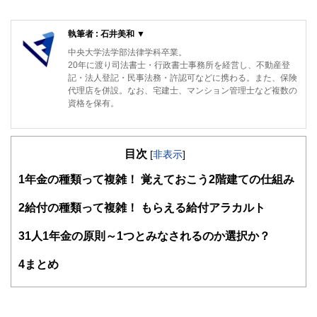
執筆者 : 石井美和 ▼
中央大学法学部法律学科卒業。
20年に渡り司法書士・行政書士事務所を経営し、不動産登
記・法人登記・民事法務・許認可などに携わる。また、保険
代理店を併設。なお、宅建士、マンション管理士など複数の
資格を保有。
目次
[
非表示
]
1
年金の種類って複雑！ 覚えておこう2階建ての仕組み
2
給付の種類って複雑！ もらえる給付アラカルト
3
1人1年金の原則～1つとみなされるのか選択か？
4
まとめ