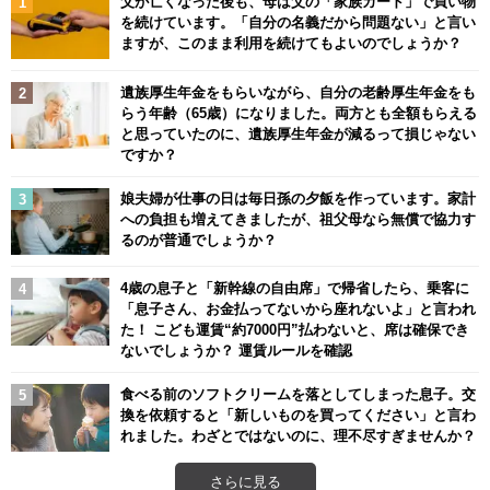
父が亡くなった後も、母は父の「家族カード」で買い物
を続けています。「自分の名義だから問題ない」と言い
ますが、このまま利用を続けてもよいのでしょうか？
遺族厚生年金をもらいながら、自分の老齢厚生年金をも
らう年齢（65歳）になりました。両方とも全額もらえる
と思っていたのに、遺族厚生年金が減るって損じゃない
ですか？
娘夫婦が仕事の日は毎日孫の夕飯を作っています。家計
への負担も増えてきましたが、祖父母なら無償で協力す
るのが普通でしょうか？
4歳の息子と「新幹線の自由席」で帰省したら、乗客に
「息子さん、お金払ってないから座れないよ」と言われ
た！ こども運賃“約7000円”払わないと、席は確保でき
ないでしょうか？ 運賃ルールを確認
食べる前のソフトクリームを落としてしまった息子。交
換を依頼すると「新しいものを買ってください」と言わ
れました。わざとではないのに、理不尽すぎませんか？
さらに見る