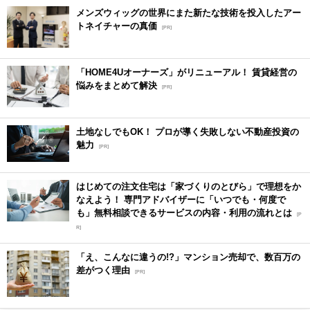
メンズウィッグの世界にまた新たな技術を投入したアー
トネイチャーの真価
[PR]
「HOME4Uオーナーズ」がリニューアル！ 賃貸経営の
悩みをまとめて解決
[PR]
土地なしでもOK！ プロが導く失敗しない不動産投資の
魅力
[PR]
はじめての注文住宅は「家づくりのとびら」で理想をか
なえよう！ 専門アドバイザーに「いつでも・何度で
も」無料相談できるサービスの内容・利用の流れとは
[P
R]
「え、こんなに違うの!?」マンション売却で、数百万の
差がつく理由
[PR]