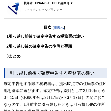
執筆者 : FINANCIAL FIELD編集部 ▼
ファイナンシャルプランナー
FinancialField編集部は、金融、経済に関する記事を、日々
の暮らしにどのような影響を与えるかという視点で、お金の
目次
知識がない方でも理解できるようわかりやすく発信していま
[
非表示
]
す。
1
引っ越し前後で確定申告する税務署の違い
編集部のメンバーは、ファイナンシャルプランナーの資格取
得者を中心に「お金や暮らし」に関する書籍・雑誌の編集経
2
引っ越し後の確定申告の準備と手順
験者で構成され、企画立案から記事掲載まですべての工程に
関わることで、読者目線のコンテンツを追求しています。
3
まとめ
FinancialFieldの特徴は、ファイナンシャルプランナー、弁
護士、税理士、宅地建物取引士、相続診断士、住宅ローンア
ドバイザー、DCプランナー、公認会計士、社会保険労務
引っ越し前後で確定申告する税務署の違い
士、行政書士、投資アナリスト、キャリアコンサルタントな
ど150名以上の有資格者を執筆者・監修者として迎え、むず
確定申告をする際の税務署は、提出時点での住民票の住所
かしく感じられる年金や税金、相続、保険、ローンなどの話
をわかりやすく発信している点です。
地を基準に選びます。確定申告は原則として2月16日から
3月15日（令和6年分は2月17日から3月17日）の間におこ
このように編集経験豊富なメンバーと金融や経済に精通した
執筆者・監修者による執筆体制を築くことで、内容のわかり
なうので、1月前半に引っ越したときは引っ越し先の住所
やすさはもちろんのこと、読み応えのあるコンテンツと確か
な情報発信を実現しています。