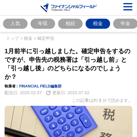
人気
年収
相続
税金
年金
トップ
>
税金
>
確定申告
1月前半に引っ越しました。確定申告をするの
ですが、申告先の税務署は「引っ越し前」と
「引っ越し後」のどちらになるのでしょう
か？
執筆者 :
FINANCIAL FIELD編集部
配信日:
2025.02.07
更新日:
2025.07.02
この記事は約
3
分で読めます。