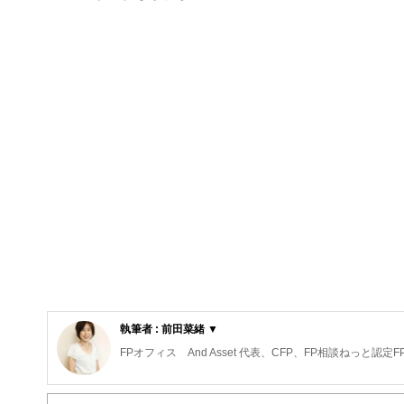
執筆者 : 前田菜緒 ▼
FPオフィス And Asset 代表、CFP、FP相談ねっと認
保険代理店勤務を経て独立。高齢出産夫婦が2人目を産み
ン設計を行っている。子どもが寝てからでも相談できるよ