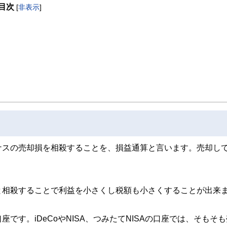
目次
[
非表示
]
ナスの売却損を相殺することを、損益通算と言います。売却し
と相殺することで利益を小さくし税額も小さくすることが出来
す。iDeCoやNISA、つみたてNISAの口座では、そもそ