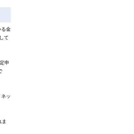
いる金
して
定申
で
、ネッ
れま