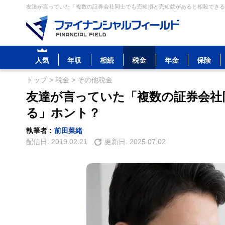
友達が言っていた「複数の証券会社同士でも売却損と売却益があると相殺できる」
人気
年収
相続
税金
年金
保険
トップ
>
税金
>
その他税金
友達が言っていた「複数の証券会社
る」ホント？
執筆者 :
前田菜緒
配信日:
2019.02.21
更新日:
2025.07.02