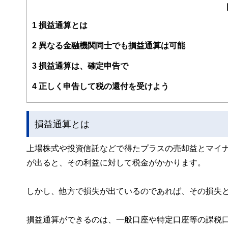
育て＆教育費のかけ方」（翔泳社）
https://www.andasset.net/
1
損益通算とは
2
異なる金融機関同士でも損益通算は可能
3
損益通算は、確定申告で
4
正しく申告して税の還付を受けよう
損益通算とは
上場株式や投資信託などで得たプラスの売却益とマイ
が出ると、その利益に対して税金がかかります。
しかし、他方で損失が出ているのであれば、その損失
損益通算ができるのは、一般口座や特定口座等の課税口座で