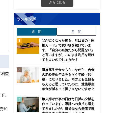
さらに見る
ランキング
週 間
月 間
父が亡くなった後も、母は父の「家
族カード」で買い物を続けていま
す。「自分の名義だから問題ない」
と言いますが、このまま利用を続け
てもよいのでしょうか？
遺族厚生年金をもらいながら、自分
て利益
の老齢厚生年金をもらう年齢（65
歳）になりました。両方とも全額も
らえると思っていたのに、遺族厚生
年金が減るって損じゃないですか？
ます。
娘夫婦が仕事の日は毎日孫の夕飯を
作っています。家計への負担も増え
も売却
てきましたが、祖父母なら無償で協