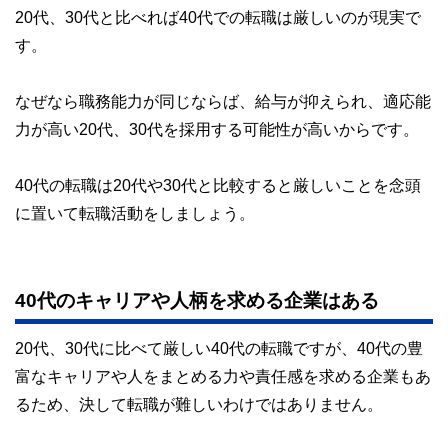
私たちは、快適でより良い生活のアイデアを提供するお金の
20代、30代と比べれば40代での転職は厳しいのが現実で
https://podcasts.apple.com/jp/podcast/id1495042062
コンシェルジュを目指します。
す。
なぜなら職務能力が同じならば、給与が抑えられ、適応能
力が高い20代、30代を採用する可能性が高いからです。
40代の転職は20代や30代と比較すると厳しいことを念頭
に置いて転職活動をしましょう。
40代のキャリアや人柄を求める企業はある
20代、30代に比べて厳しい40代の転職ですが、40代の豊
富なキャリアや人をまとめる力や責任感を求める企業もあ
るため、決して転職が難しいわけではありません。