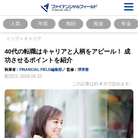
人気
年収
相続
税金
年金
トップ
>
キャリア
40代の転職はキャリアと人柄をアピール！ 成
功させるポイントを紹介
執筆者 :
FINANCIAL FIELD編集部
／ 監修 :
堺孝善
配信日:
2020.06.22
この記事は約
4
分で読めます。