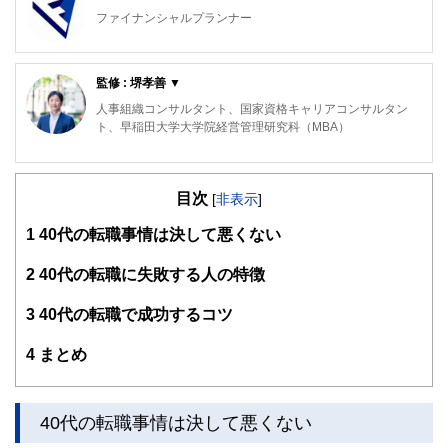
ファイナンシャルプランナー
FinancialField編集部は、金融、経済に関する記事を、日々
の暮らしにどのような影響を与えるかという視点で、お金の
監修 : 堺孝善 ▼
知識がない方でも理解できるようわかりやすく発信していま
す。
人事組織コンサルタント、国家資格キャリアコンサルタン
ト、早稲田大学大学院経営管理研究科（MBA）
編集部のメンバーは、ファイナンシャルプランナーの資格取
得者を中心に「お金や暮らし」に関する書籍・雑誌の編集経
福岡県福岡市生まれ。 大学卒業後、大手人材サービス会社
験者で構成され、企画立案から記事掲載まですべての工程に
で2500名以上のキャリア支援に携わる。
関わることで、読者目線のコンテンツを追求しています。
目次
[
非表示
]
早稲田大学大学院でMBAを取得後、外資系コンサルティング
FinancialFieldの特徴は、ファイナンシャルプランナー、弁
1
40代の転職事情は決して悪くない
会社に勤務。業務コンサルティング部門の管理職として、金
護士、税理士、宅地建物取引士、相続診断士、住宅ローンア
融や通信業界を中心に業務改善、収益改善のプロジェクトを
ドバイザー、DCプランナー、公認会計士、社会保険労務
担当。
2
40代の転職に失敗する人の特徴
士、行政書士、投資アナリスト、キャリアコンサルタントな
ど150名以上の有資格者を執筆者・監修者として迎え、むず
テクノロジーを活用したプロセス設計や、カウンセリングを
3
40代の転職で成功するコツ
かしく感じられる年金や税金、相続、保険、ローンなどの話
もとにしたキャリア支援や組織の活性化が専門。
をわかりやすく発信している点です。
4
まとめ
「人が活き活きと活躍できる社会を創る」をライフワークに
このように編集経験豊富なメンバーと金融や経済に精通した
執筆・講演などを行う。
執筆者・監修者による執筆体制を築くことで、内容のわかり
やすさはもちろんのこと、読み応えのあるコンテンツと確か
現在、Podcastで40歳のキャリアについて考える番組「40歳
40代の転職事情は決して悪くない
な情報発信を実現しています。
のディスタンス」を配信中。