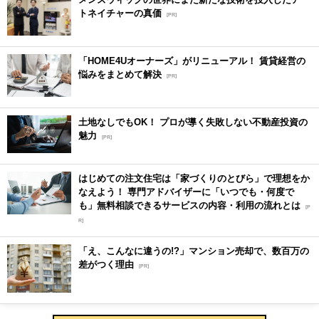
トネイチャーの真価
[PR]
「HOME4Uオーナーズ」がリニューアル！ 賃貸経営の
悩みをまとめて解決
[PR]
土地なしでもOK！ プロが導く失敗しない不動産投資の
魅力
[PR]
はじめての注文住宅は「家づくりのとびら」で理想をか
なえよう！ 専門アドバイザーに「いつでも・何度で
も」無料相談できるサービスの内容・利用の流れとは
[P
R]
「え、こんなに違うの!?」マンション売却で、数百万の
差がつく理由
[PR]