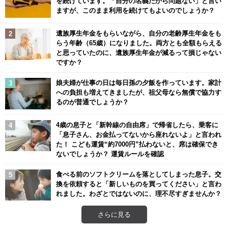
を続けています。「自分の名義だから問題ない」と言い
ますが、このまま利用を続けてもよいのでしょうか？
遺族厚生年金をもらいながら、自分の老齢厚生年金をも
らう年齢（65歳）になりました。両方とも全額もらえる
と思っていたのに、遺族厚生年金が減るって損じゃない
ですか？
娘夫婦が仕事の日は毎日孫の夕飯を作っています。家計
への負担も増えてきましたが、祖父母なら無償で協力す
るのが普通でしょうか？
4歳の息子と「新幹線の自由席」で帰省したら、乗客に
「息子さん、お金払ってないから座れないよ」と言われ
た！ こども運賃“約7000円”払わないと、席は確保でき
ないでしょうか？ 運賃ルールを確認
食べる前のソフトクリームを落としてしまった息子。交
換を依頼すると「新しいものを買ってください」と言わ
れました。わざとではないのに、理不尽すぎませんか？
さらに見る