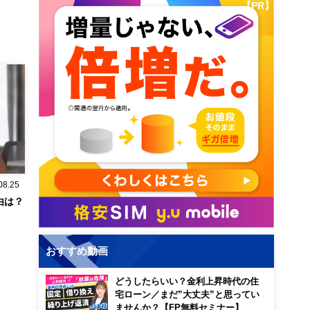
【PR】
08.25
由は？
おすすめ動画
どうしたらいい？金利上昇時代の住
宅ローン／まだ”大丈夫”と思ってい
ませんか？【FP無料セミナー】