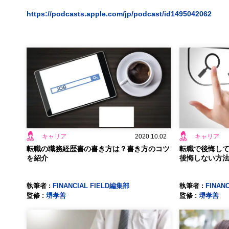
https://podcasts.apple.com/jp/podcast/id1495042062
キャリア
2020.10.02
キャリア
転職の職務経歴書の書き方は？書き方のコツ
転職で後悔し
を紹介
後悔しない方
執筆者 :
FINANCIAL FIELD編集部
執筆者 :
FINAN
監修 :
堺孝善
監修 :
堺孝善