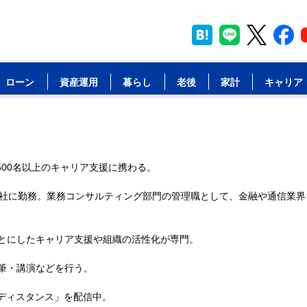
ローン
資産運用
暮らし
老後
家計
キャリア
500名以上のキャリア支援に携わる。
会社に勤務。業務コンサルティング部門の管理職として、金融や通信業界
とにしたキャリア支援や組織の活性化が専門。
筆・講演などを行う。
歳のディスタンス」を配信中。