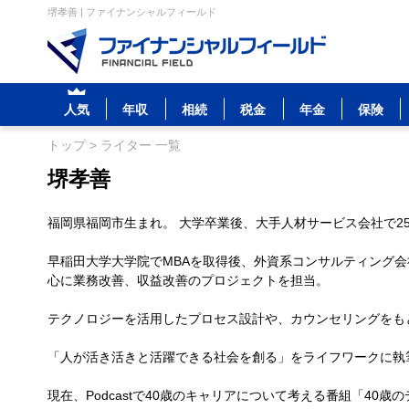
堺孝善 | ファイナンシャルフィールド
人気
年収
相続
税金
年金
保険
トップ
>
ライター 一覧
堺孝善
福岡県福岡市生まれ。 大学卒業後、大手人材サービス会社で2
早稲田大学大学院でMBAを取得後、外資系コンサルティング
心に業務改善、収益改善のプロジェクトを担当。
テクノロジーを活用したプロセス設計や、カウンセリングをも
「人が活き活きと活躍できる社会を創る」をライフワークに執
現在、Podcastで40歳のキャリアについて考える番組「40