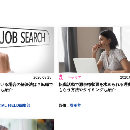
2020.08.25
キャリア
2020.
ている場合の解決法は？転職で
転職活動で源泉徴収票を求められる理
法も紹介
もらう方法やタイミングも紹介
CIAL FIELD編集部
監修 :
堺孝善