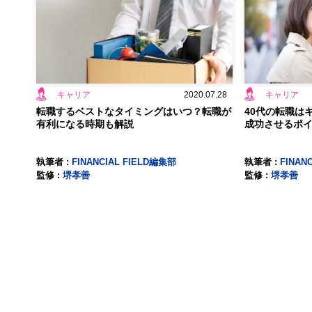
キャリア
2020.07.28
キャリア
転職するベストなタイミングはいつ？転職が
40代の転職は
有利になる時期も解説
成功させるポ
執筆者 :
FINANCIAL FIELD編集部
執筆者 :
FINAN
監修 :
堺孝善
監修 :
堺孝善