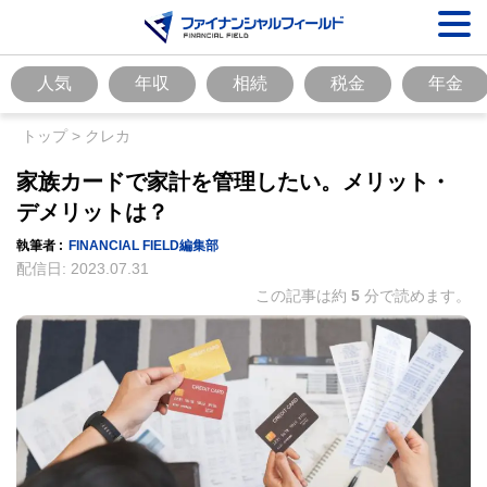
人気
年収
相続
税金
年金
トップ
>
クレカ
家族カードで家計を管理したい。メリット・
デメリットは？
執筆者 :
FINANCIAL FIELD編集部
配信日:
2023.07.31
この記事は約
5
分で読めます。