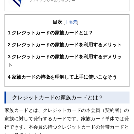
ファイナンシャルプランナー
FinancialField編集部は、金融、経済に関する記事を、日々
の暮らしにどのような影響を与えるかという視点で、お金の
目次
知識がない方でも理解できるようわかりやすく発信していま
[
非表示
]
す。
1
クレジットカードの家族カードとは？
編集部のメンバーは、ファイナンシャルプランナーの資格取
得者を中心に「お金や暮らし」に関する書籍・雑誌の編集経
2
クレジットカードの家族カードを利用するメリット
験者で構成され、企画立案から記事掲載まですべての工程に
関わることで、読者目線のコンテンツを追求しています。
3
クレジットカードの家族カードを利用するデメリッ
FinancialFieldの特徴は、ファイナンシャルプランナー、弁
ト
護士、税理士、宅地建物取引士、相続診断士、住宅ローンア
ドバイザー、DCプランナー、公認会計士、社会保険労務
4
家族カードの特徴を理解して上手に使いこなそう
士、行政書士、投資アナリスト、キャリアコンサルタントな
ど150名以上の有資格者を執筆者・監修者として迎え、むず
かしく感じられる年金や税金、相続、保険、ローンなどの話
をわかりやすく発信している点です。
クレジットカードの家族カードとは？
このように編集経験豊富なメンバーと金融や経済に精通した
家族カードとは、クレジットカードの本会員（契約者）の
執筆者・監修者による執筆体制を築くことで、内容のわかり
やすさはもちろんのこと、読み応えのあるコンテンツと確か
家族に対して発行するカードです。家族カード単体では発
な情報発信を実現しています。
行できず、本会員の持つクレジットカードの付帯カードと
私たちは、快適でより良い生活のアイデアを提供するお金の