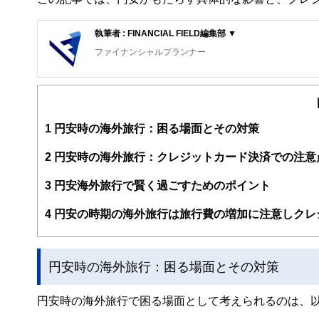
執筆者 : FINANCIAL FIELD編集部 ▼
ファイナンシャルプランナー
FinancialField編集部は、金融、経済に関する記
るようわかりやすく発信しています。
編集部のメンバーは、ファイナンシャルプランナーの資格
案から記事掲載まですべての工程に関わることで、読者目
1
円安時の海外旅行：困る場面とその対策
FinancialFieldの特徴は、ファイナンシャルプラ
2
円安時の海外旅行：クレジットカード決済での注意
ー、公認会計士、社会保険労務士、行政書士、投資アナリ
え、むずかしく感じられる年金や税金、相続、保険、ロー
3
円安海外旅行で賢く過ごすためのポイント
このように編集経験豊富なメンバーと金融や経済に精通し
4
円安の時期の海外旅行は旅行費の増加に注意しクレ
と、読み応えのあるコンテンツと確かな情報発信を実現し
私たちは、快適でより良い生活のアイデアを提供するお金
円安時の海外旅行：困る場面とその対策
円安時の海外旅行で困る場面として考えられるのは、