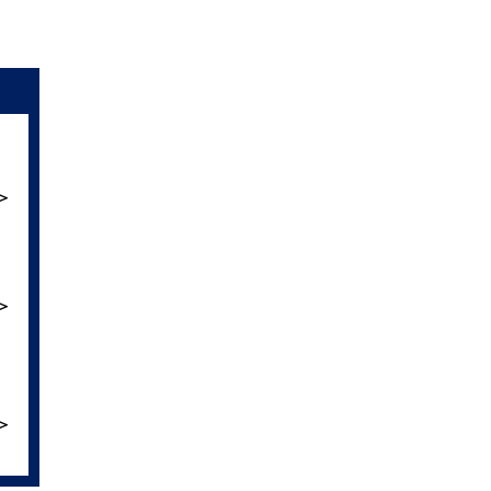
＞
＞
＞