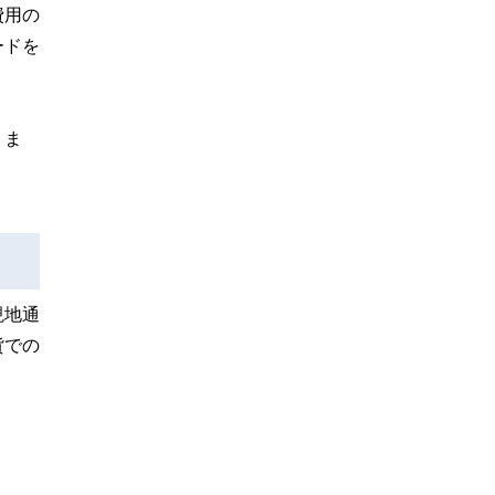
費用の
ードを
りま
現地通
貨での