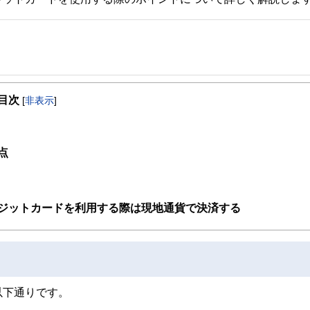
事を、日々の暮らしにどのような影響を与えるかという視点で、お金の知識がない方でも理
目次
[
非表示
]
取得者を中心に「お金や暮らし」に関する書籍・雑誌の編集経験者で構成され、企
線のコンテンツを追求しています。
ンナー、弁護士、税理士、宅地建物取引士、相続診断士、住宅ローンアドバイザー、DCプラ
点
スト、キャリアコンサルタントなど150名以上の有資格者を執筆者・監修者として
ンなどの話をわかりやすく発信している点です。
た執筆者・監修者による執筆体制を築くことで、内容のわかりやすさはもちろんの
ジットカードを利用する際は現地通貨で決済する
ています。
のコンシェルジュを目指します。
以下通りです。