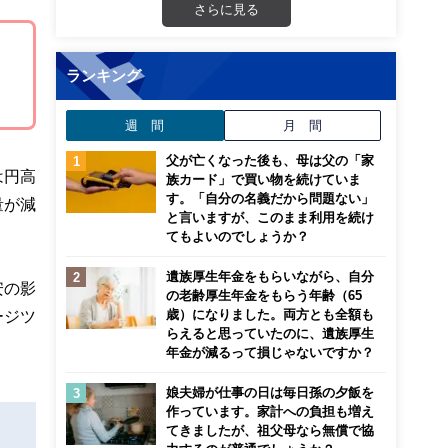
さらに見る
ランキング
週 間
月 間
父が亡くなった後も、母は父の「家
は円高
族カード」で買い物を続けていま
す。「自分の名義だから問題ない」
量が減
と言いますが、このまま利用を続け
てもよいのでしょうか？
遺族厚生年金をもらいながら、自分
安の影
の老齢厚生年金をもらう年齢（65
歳）になりました。両方とも全額も
ージツ
らえると思っていたのに、遺族厚生
年金が減るって損じゃないですか？
娘夫婦が仕事の日は毎日孫の夕飯を
作っています。家計への負担も増え
てきましたが、祖父母なら無償で協