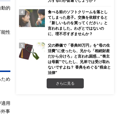
力するのが普通でしょうか？
自動的
食べる前のソフトクリームを落とし
てしまった息子。交換を依頼すると
「新しいものを買ってください」と
言われました。わざとではないの
可能性
に、理不尽すぎませんか？
父の葬儀で「香典80万円」を“母の生
活費”に使ったら、兄から「相続財産
だから分けろ」と言われ困惑…“喪主
は母親”でしたし、兄弟では受け取れ
ないですよね？ 香典をめぐる“税金と
法律”
るため
さらに見る
が適用
海外事