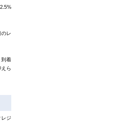
.5%
日のレ
、到着
抑えら
クレジ