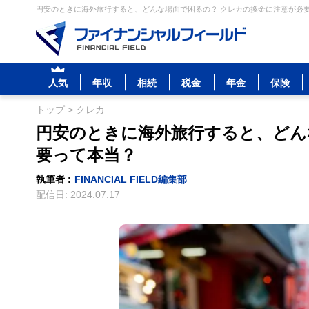
円安のときに海外旅行すると、どんな場面で困るの？ クレカの換金に注意が必要
人気
年収
相続
税金
年金
保険
トップ
>
クレカ
円安のときに海外旅行すると、どん
要って本当？
執筆者 :
FINANCIAL FIELD編集部
配信日:
2024.07.17