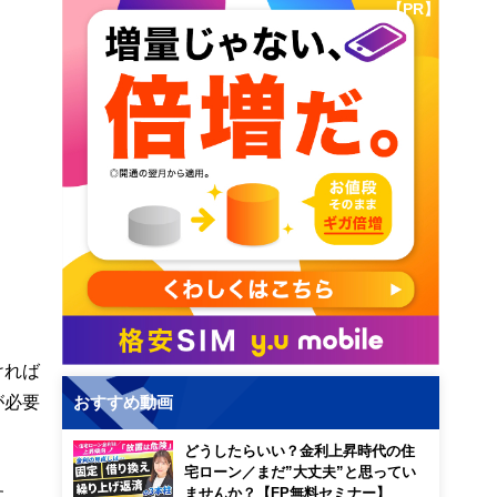
【PR】
ければ
が必要
おすすめ動画
どうしたらいい？金利上昇時代の住
宅ローン／まだ”大丈夫”と思ってい
す。
ませんか？【FP無料セミナー】