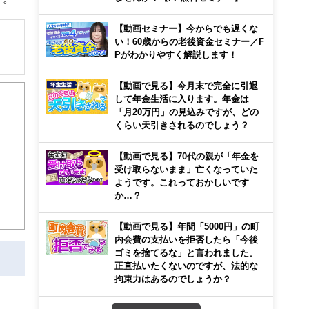
【動画セミナー】今からでも遅くな
い！60歳からの老後資金セミナー／F
Pがわかりやすく解説します！
解でき
【動画で見る】今月末で完全に引退
して年金生活に入ります。年金は
画立
「月20万円」の見込みですが、どの
くらい天引きされるのでしょう？
ンナ
【動画で見る】70代の親が「年金を
迎
受け取らないまま」亡くなっていた
ようです。これっておかしいです
こ
か…？
【動画で見る】年間「5000円」の町
内会費の支払いを拒否したら「今後
ゴミを捨てるな」と言われました。
正直払いたくないのですが、法的な
拘束力はあるのでしょうか？