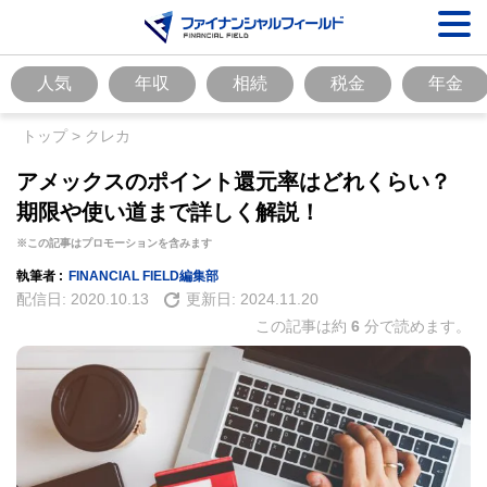
人気
年収
相続
税金
年金
トップ
>
クレカ
アメックスのポイント還元率はどれくらい？
期限や使い道まで詳しく解説！
※この記事はプロモーションを含みます
執筆者 :
FINANCIAL FIELD編集部
配信日:
2020.10.13
更新日:
2024.11.20
この記事は約
6
分で読めます。