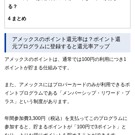
士、行政書士、投資アナリスト、キャリアコンサルタントな
る？
ど150名以上の有資格者を執筆者・監修者として迎え、むず
かしく感じられる年金や税金、相続、保険、ローンなどの話
4
まとめ
をわかりやすく発信している点です。
このように編集経験豊富なメンバーと金融や経済に精通した
執筆者・監修者による執筆体制を築くことで、内容のわかり
アメックスのポイント還元率は？ポイント還
やすさはもちろんのこと、読み応えのあるコンテンツと確か
元プログラムに登録すると還元率アップ
な情報発信を実現しています。
私たちは、快適でより良い生活のアイデアを提供するお金の
アメックスのポイントは、通常では100円の利用につき1
コンシェルジュを目指します。
ポイントが貯まる仕組みです。
また、アメックスにはプロパーカードのみが利用できるポ
イントプログラムである「メンバーシップ・リワード・プ
ラス」という制度があります。
年間参加費3,300円（税込）を支払ってこのプログラムに
参加すると、貯まるポイントが「100円で3ポイント」と