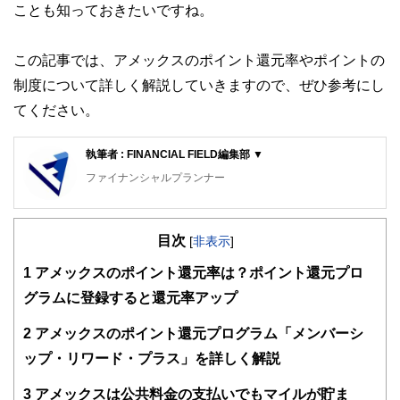
ことも知っておきたいですね。
この記事では、アメックスのポイント還元率やポイントの
制度について詳しく解説していきますので、ぜひ参考にし
てください。
執筆者 : FINANCIAL FIELD編集部 ▼
ファイナンシャルプランナー
FinancialField編集部は、金融、経済に関する記事を、日々
の暮らしにどのような影響を与えるかという視点で、お金の
目次
知識がない方でも理解できるようわかりやすく発信していま
[
非表示
]
す。
1
アメックスのポイント還元率は？ポイント還元プロ
編集部のメンバーは、ファイナンシャルプランナーの資格取
グラムに登録すると還元率アップ
得者を中心に「お金や暮らし」に関する書籍・雑誌の編集経
験者で構成され、企画立案から記事掲載まですべての工程に
2
アメックスのポイント還元プログラム「メンバーシ
関わることで、読者目線のコンテンツを追求しています。
ップ・リワード・プラス」を詳しく解説
FinancialFieldの特徴は、ファイナンシャルプランナー、弁
護士、税理士、宅地建物取引士、相続診断士、住宅ローンア
3
アメックスは公共料金の支払いでもマイルが貯ま
ドバイザー、DCプランナー、公認会計士、社会保険労務