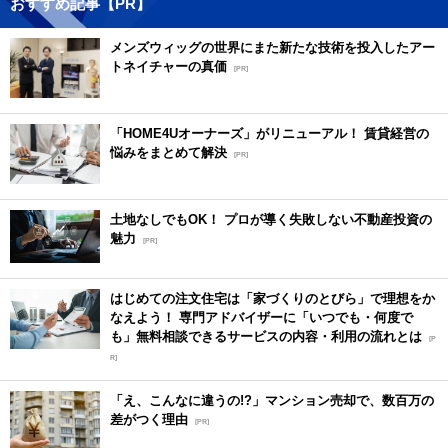
おすすめ記事【PR】
メンズウィッグの世界にまた新たな技術を投入したアー
トネイチャーの真価
[PR]
「HOME4Uオーナーズ」がリニューアル！ 賃貸経営の
悩みをまとめて解決
[PR]
土地なしでもOK！ プロが導く失敗しない不動産投資の
魅力
[PR]
はじめての注文住宅は「家づくりのとびら」で理想をか
なえよう！ 専門アドバイザーに「いつでも・何度で
も」無料相談できるサービスの内容・利用の流れとは
[P
R]
「え、こんなに違うの!?」マンション売却で、数百万の
差がつく理由
[PR]