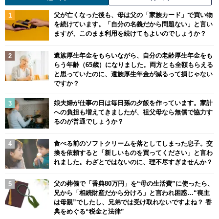
父が亡くなった後も、母は父の「家族カード」で買い物
を続けています。「自分の名義だから問題ない」と言い
ますが、このまま利用を続けてもよいのでしょうか？
遺族厚生年金をもらいながら、自分の老齢厚生年金をも
らう年齢（65歳）になりました。両方とも全額もらえる
と思っていたのに、遺族厚生年金が減るって損じゃない
ですか？
娘夫婦が仕事の日は毎日孫の夕飯を作っています。家計
への負担も増えてきましたが、祖父母なら無償で協力す
るのが普通でしょうか？
食べる前のソフトクリームを落としてしまった息子。交
換を依頼すると「新しいものを買ってください」と言わ
れました。わざとではないのに、理不尽すぎませんか？
父の葬儀で「香典80万円」を“母の生活費”に使ったら、
兄から「相続財産だから分けろ」と言われ困惑…“喪主
は母親”でしたし、兄弟では受け取れないですよね？ 香
典をめぐる“税金と法律”