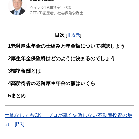
ウィングFP相談室 代表
CFP(R)認定者、社会保険労務士
元航空自衛隊の戦闘機パイロット。在職中にCFP(R)、社会
保険労務士の資格を取得。退官後は、保険会社で防衛省向け
目次
ライフプラン・セミナー、社会保険労務士法人で介護離職防
[
非表示
]
止セミナー等の講師を担当。現在は、独立系FP事務所「ウ
1
老齢厚生年金の仕組みと年金額について確認しよう
ィングFP相談室」を開業し、「あなたの夢を実現し不安を
軽減するための資金計画や家計の見直しをお手伝いする家計
のホームドクター(R)」をモットーに個別相談やセミナー講
2
厚生年金保険料はどのように決まるのでしょう
師を務めている。
https://www.wing-fp.com/
3
標準報酬とは
4
高所得者の老齢厚生年金の額はいくら
5
まとめ
土地なしでもOK！ プロが導く失敗しない不動産投資の魅
力 [PR]