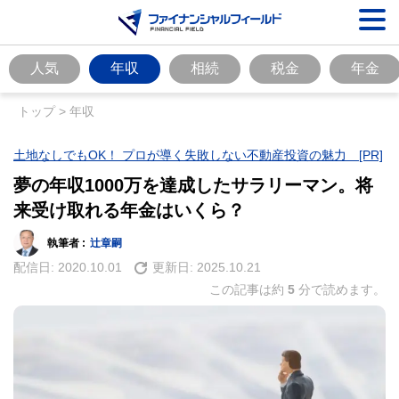
人気
年収
相続
税金
年金
トップ
>
年収
土地なしでもOK！ プロが導く失敗しない不動産投資の魅力 [PR]
夢の年収1000万を達成したサラリーマン。将
来受け取れる年金はいくら？
執筆者 :
辻章嗣
配信日:
2020.10.01
更新日:
2025.10.21
この記事は約
5
分で読めます。