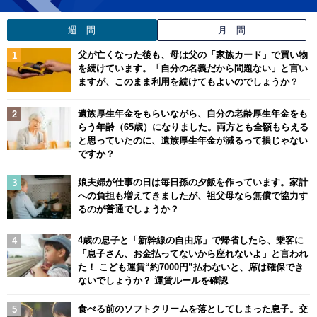
週 間
月 間
父が亡くなった後も、母は父の「家族カード」で買い物
を続けています。「自分の名義だから問題ない」と言い
ますが、このまま利用を続けてもよいのでしょうか？
遺族厚生年金をもらいながら、自分の老齢厚生年金をも
らう年齢（65歳）になりました。両方とも全額もらえる
と思っていたのに、遺族厚生年金が減るって損じゃない
ですか？
娘夫婦が仕事の日は毎日孫の夕飯を作っています。家計
への負担も増えてきましたが、祖父母なら無償で協力す
るのが普通でしょうか？
4歳の息子と「新幹線の自由席」で帰省したら、乗客に
「息子さん、お金払ってないから座れないよ」と言われ
た！ こども運賃“約7000円”払わないと、席は確保でき
ないでしょうか？ 運賃ルールを確認
食べる前のソフトクリームを落としてしまった息子。交