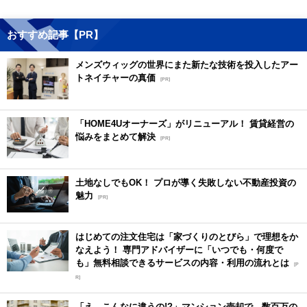
おすすめ記事【PR】
メンズウィッグの世界にまた新たな技術を投入したアー
トネイチャーの真価
[PR]
「HOME4Uオーナーズ」がリニューアル！ 賃貸経営の
悩みをまとめて解決
[PR]
土地なしでもOK！ プロが導く失敗しない不動産投資の
魅力
[PR]
はじめての注文住宅は「家づくりのとびら」で理想をか
なえよう！ 専門アドバイザーに「いつでも・何度で
も」無料相談できるサービスの内容・利用の流れとは
[P
R]
「え、こんなに違うの!?」マンション売却で、数百万の