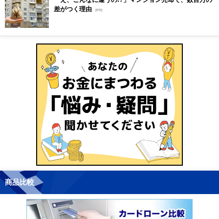
差がつく理由
[PR]
商品比較