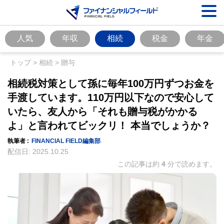
人気
年収
相続
税金
年金
トップ
>
相続
>
贈与
相続税対策として孫に毎年100万円ずつお金を
手渡しています。110万円以下なので安心して
いたら、友人から「それも贈与税がかかる
よ」と言われてビックリ！ 本当でしょうか？
執筆者 :
FINANCIAL FIELD編集部
配信日:
2025.10.25
この記事は約
4
分で読めます。