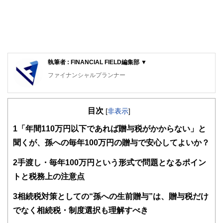
執筆者 : FINANCIAL FIELD編集部 ▼
ファイナンシャルプランナー
FinancialField編集部は、金融、経済に関する記事を、日々
の暮らしにどのような影響を与えるかという視点で、お金の
目次
知識がない方でも理解できるようわかりやすく発信していま
[
非表示
]
す。
1
「年間110万円以下であれば贈与税がかからない」と
編集部のメンバーは、ファイナンシャルプランナーの資格取
聞くが、孫への毎年100万円の贈与で安心してよいか？
得者を中心に「お金や暮らし」に関する書籍・雑誌の編集経
験者で構成され、企画立案から記事掲載まですべての工程に
2
手渡し・毎年100万円という形式で問題となるポイン
関わることで、読者目線のコンテンツを追求しています。
トと税務上の注意点
FinancialFieldの特徴は、ファイナンシャルプランナー、弁
護士、税理士、宅地建物取引士、相続診断士、住宅ローンア
3
相続税対策としての“孫への生前贈与”は、贈与税だけ
ドバイザー、DCプランナー、公認会計士、社会保険労務
士、行政書士、投資アナリスト、キャリアコンサルタントな
でなく相続税・制度選択も理解すべき
ど150名以上の有資格者を執筆者・監修者として迎え、むず