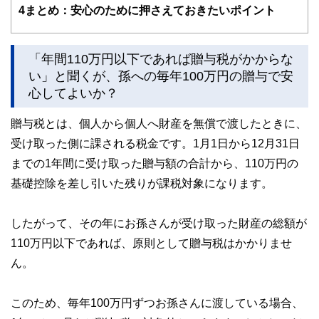
かしく感じられる年金や税金、相続、保険、ローンなどの話
4
まとめ：安心のために押さえておきたいポイント
をわかりやすく発信している点です。
このように編集経験豊富なメンバーと金融や経済に精通した
執筆者・監修者による執筆体制を築くことで、内容のわかり
「年間110万円以下であれば贈与税がかからな
やすさはもちろんのこと、読み応えのあるコンテンツと確か
い」と聞くが、孫への毎年100万円の贈与で安
な情報発信を実現しています。
心してよいか？
私たちは、快適でより良い生活のアイデアを提供するお金の
コンシェルジュを目指します。
贈与税とは、個人から個人へ財産を無償で渡したときに、
受け取った側に課される税金です。1月1日から12月31日
までの1年間に受け取った贈与額の合計から、110万円の
基礎控除を差し引いた残りが課税対象になります。
したがって、その年にお孫さんが受け取った財産の総額が
110万円以下であれば、原則として贈与税はかかりませ
ん。
このため、毎年100万円ずつお孫さんに渡している場合、