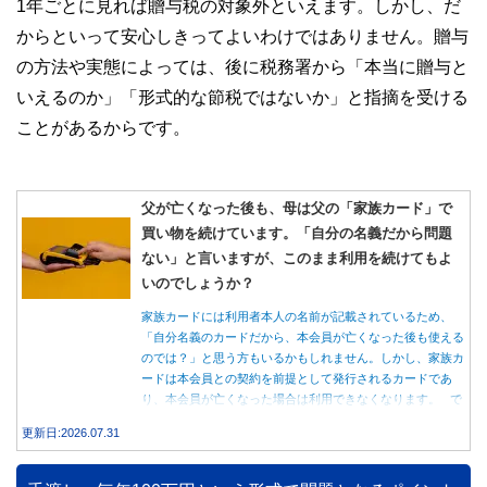
1年ごとに見れば贈与税の対象外といえます。しかし、だ
からといって安心しきってよいわけではありません。贈与
の方法や実態によっては、後に税務署から「本当に贈与と
いえるのか」「形式的な節税ではないか」と指摘を受ける
ことがあるからです。
父が亡くなった後も、母は父の「家族カード」で
買い物を続けています。「自分の名義だから問題
ない」と言いますが、このまま利用を続けてもよ
いのでしょうか？
家族カードには利用者本人の名前が記載されているため、
「自分名義のカードだから、本会員が亡くなった後も使える
のでは？」と思う方もいるかもしれません。しかし、家族カ
ードは本会員との契約を前提として発行されるカードであ
り、本会員が亡くなった場合は利用できなくなります。 で
は、父親が亡くなった後も母親が家族カードを使い続ける
更新日:2026.07.31
と、どのような問題があるのでしょうか。本記事では、家族
カードの仕組みや、本会員が亡くなった後の正しい対応、遺
族が行うべき手続きについて分かりやすく解説します。