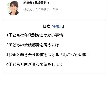
執筆者 : 馬場愛梨 ▼
ばばえりＦＰ事務所 代表
自身が過去に「貧困女子」状態でつらい思いをしたことか
ら、お金について猛勉強。銀行・保険・不動産などお金にま
目次
つわる業界での勤務を経て、独立。
[
非表示
]
過去の自分のような、お金や仕事で悩みを抱えつつ毎日がん
1
子どもの年代別おこづかい事情
ばる人の良き相談相手となれるよう日々邁進中。むずかしい
と思われて避けられがち、でも大切なお金の話を、ゆるくほ
2
子どもの金銭感覚を養うには
ぐしてお伝えする仕事をしています。平成元年生まれの大阪
人。
3
お金と向き合う習慣をつける「おこづかい帳」
https://babaeri.com/
4
子どもと向き合って話をしよう