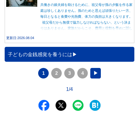
共働きの娘夫婦を助けるために、祖父母が孫の夕飯を作る家
庭は珍しくありません。孫のためと思えば頑張りたい一方、
毎日となると食費や光熱費、体力の負担は大きくなります。
祖父母だから無償で協力しなければならない、という決ま
りはありません。家族だからこそ、費用と役割を早めに話し
合うことが大切です。
更新日:2026.08.04
子どもの金銭感覚を養うには
1
2
3
4
▶
1/4