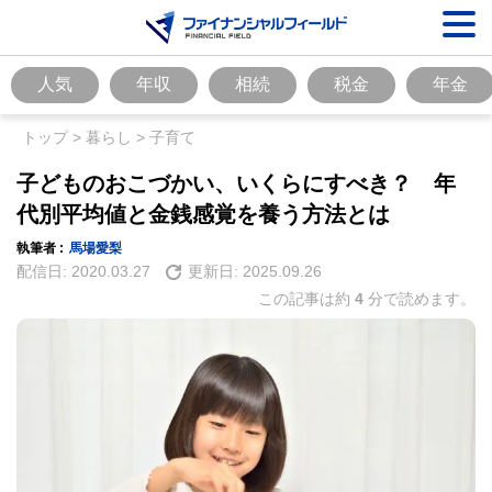
人気
年収
相続
税金
年金
トップ
>
暮らし
>
子育て
子どものおこづかい、いくらにすべき？ 年
代別平均値と金銭感覚を養う方法とは
執筆者 :
馬場愛梨
配信日:
2020.03.27
更新日:
2025.09.26
この記事は約
4
分で読めます。