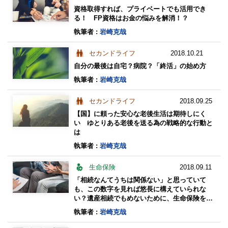
資格取得すれば、プライベートでも活用でき
る！ FP資格はお金の悩みを解消！？
執筆者 :
岩崎克哉
セカンドライフ
2018.10.21
自分の最後は自宅？病院？「終活」の始め方
執筆者 :
岩崎克哉
セカンドライフ
2018.09.25
【国】に頼った安心な老後生活は期待しにく
い ゆとりある老後を送る為の戦略的な行動と
は
執筆者 :
岩崎克哉
生命保険
2018.09.11
「相続なんてうちは関係ない」と思っていて
も、この数字を見れば悠長に構えていられな
い？遺産相続でもめないために、生命保険を活
用する方法
執筆者 :
岩崎克哉