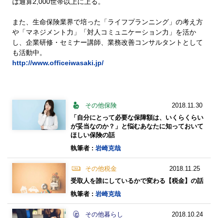
は通算2,000世帯以上に上る。
また、生命保険業界で培った「ライフプランニング」の考え方
や「マネジメント力」「対人コミュニケーション力」を活か
し、企業研修・セミナー講師、業務改善コンサルタントとして
も活動中。
http://www.officeiwasaki.jp/
その他保険
2018.11.30
「自分にとって必要な保障額は、いくらくらい
が妥当なのか？」と悩むあなたに知っておいて
ほしい保険の話
執筆者 :
岩崎克哉
その他税金
2018.11.25
受取人を誰にしているかで変わる【税金】の話
執筆者 :
岩崎克哉
その他暮らし
2018.10.24