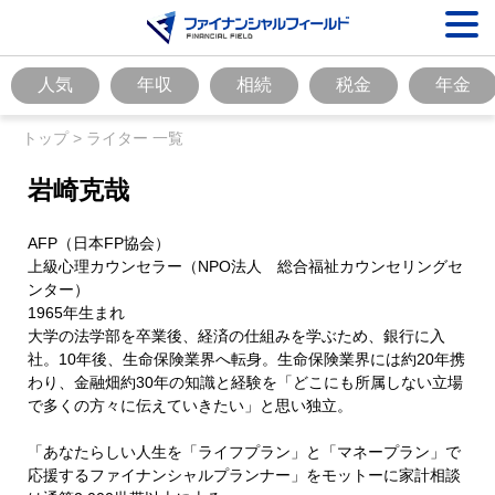
人気
年収
相続
税金
年金
トップ
>
ライター 一覧
岩崎克哉
AFP（日本FP協会）
上級心理カウンセラー（NPO法人 総合福祉カウンセリングセ
ンター）
1965年生まれ
大学の法学部を卒業後、経済の仕組みを学ぶため、銀行に入
社。10年後、生命保険業界へ転身。生命保険業界には約20年携
わり、金融畑約30年の知識と経験を「どこにも所属しない立場
で多くの方々に伝えていきたい」と思い独立。
「あなたらしい人生を「ライフプラン」と「マネープラン」で
応援するファイナンシャルプランナー」をモットーに家計相談