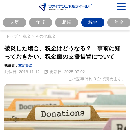
人気
年収
相続
税金
年金
トップ
>
税金
>
その他税金
被災した場合、税金はどうなる？ 事前に知
っておきたい、税金面の支援措置について
執筆者 :
重定賢治
配信日:
2019.11.12
更新日:
2025.07.02
この記事は約
3
分で読めます。