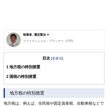
執筆者 : 重定賢治 ▼
ファイナンシャル・プランナー（CFP)
明治大学法学部法律学科を卒業後、金融機関にて資産運用業
務に従事。
目次
ファイナンシャル・プランナー（FP）の上級資格である
[
非表示
]
「CFP®資格」を取得後、2007年に開業。
1
地方税の特別措置
子育て世帯や退職準備世帯を中心に「暮らしとお金」の相談
業務を行う。
2
国税の特別措置
また、全国商工会連合会の「エキスパートバンク」にCFP®
資格保持者として登録。
法人向け福利厚生制度「ワーク・ライフ・バランス相談室」
地方税の特別措置
を提案し、企業にお勤めの役員・従業員が抱えている「暮ら
しとお金」についてのお悩み相談も行う。
地方税は、例えば、住民税や固定資産税、自動車税などで
2017年、独立行政法人日本学生支援機構の「スカラシッ