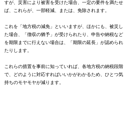
プ・アドバイザー」に認定され、高等学校やPTA向けに奨学
すが、災害により被害を受けた場合、一定の要件を満たせ
金のセミナー・相談会を通じ、国の事業として教育の格差な
ば、これらが、一部軽減、または、免除されます。
ど社会問題の解決にも取り組む。
https://fpofficekaientai.wixsite.com/fp-office-kaientai
これを「地方税の減免」といいますが、ほかにも、被災し
た場合、「徴収の猶予」が受けられたり、申告や納税など
を期限までに行えない場合は、「期限の延長」が認められ
たりします。
これらの措置を事前に知っていれば、各地方税の納税段階
で、どのように対応すればいいかがわかるため、ひとつ気
持ちのモヤモヤが減ります。