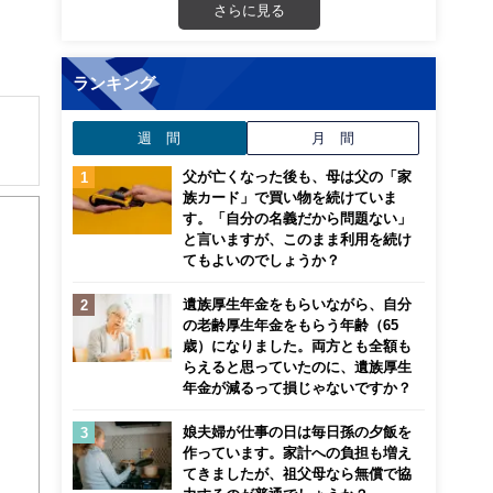
さらに見る
ランキング
週 間
月 間
父が亡くなった後も、母は父の「家
族カード」で買い物を続けていま
す。「自分の名義だから問題ない」
。講
と言いますが、このまま利用を続け
５歳
てもよいのでしょうか？
命保
遺族厚生年金をもらいながら、自分
の老齢厚生年金をもらう年齢（65
歳）になりました。両方とも全額も
らえると思っていたのに、遺族厚生
年金が減るって損じゃないですか？
娘夫婦が仕事の日は毎日孫の夕飯を
作っています。家計への負担も増え
てきましたが、祖父母なら無償で協