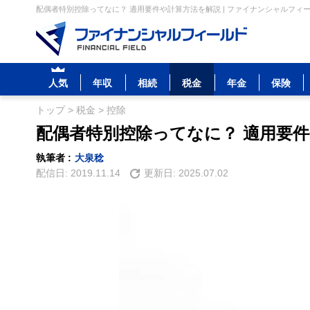
配偶者特別控除ってなに？ 適用要件や計算方法を解説 | ファイナンシャルフィ
人気
年収
相続
税金
年金
保険
トップ
>
税金
>
控除
配偶者特別控除ってなに？ 適用要
執筆者 :
大泉稔
配信日:
2019.11.14
更新日:
2025.07.02