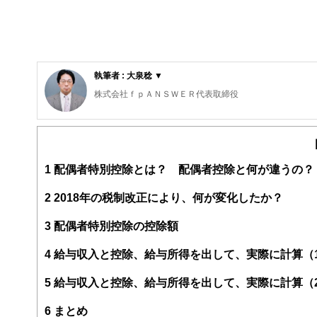
執筆者 : 大泉稔 ▼
株式会社ｆｐＡＮＳＷＥＲ代表取締役
専門学校東京スクールオブビジネス非常勤講師
明星大学卒業、放送大学大学院在学。
刑務所職員、電鉄系タクシー会社事故係、社会保険庁ねん
師や執筆者として広く情報発信する機会もありますが、最
1
配偶者特別控除とは？ 配偶者控除と何が違うの？
以上のリタイアメント層と３０〜５０歳代の独身女性から
険や損害保険、それにリーガル関連。趣味はスポーツジム
2
2018年の税制改正により、何が変化したか？
3
配偶者特別控除の控除額
4
給与収入と控除、給与所得を出して、実際に計算（
5
給与収入と控除、給与所得を出して、実際に計算（
6
まとめ