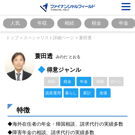
人気
年収
相続
税金
年金
トップ
>
スペシャリスト詳細ページ
>
蓑田透
蓑田透
みのだ とおる
得意ジャンル
相続
税金
年金
保険
ローン
資産運用
暮らし
家計
老後
特徴
◆海外在住者の年金・帰国相談、請求代行の実績多数
◆障害年金の相談、請求代行の実績多数