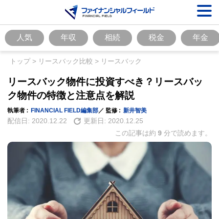
人気
年収
相続
税金
年金
トップ
>
リースバック比較
>
リースバック
リースバック物件に投資すべき？リースバッ
ク物件の特徴と注意点を解説
執筆者 :
FINANCIAL FIELD編集部
／ 監修 :
新井智美
配信日:
2020.12.22
更新日:
2020.12.25
この記事は約
9
分で読めます。