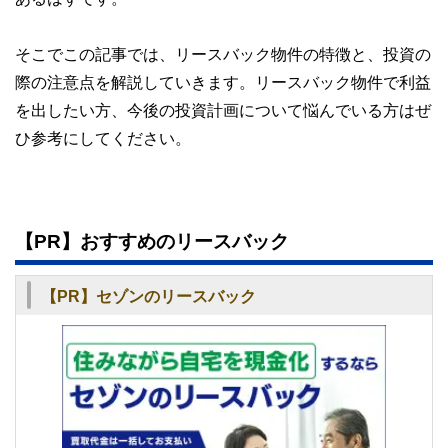
るセミナー講師のほか、金融メディアへの執筆および監修に
ど150名以上の有資格者を執筆者・監修者として迎え、むず
携わっている。現在年間200本
かしく感じられる年金や税金、相続、保険、ローンなどの話
そこでこの記事では、リースバック物件の特徴と、投資の
以上の執筆・監修をこなしており、これまでの執筆・監修実
をわかりやすく発信している点です。
績は3,500本を超える。
際の注意点を解説していきます。リースバック物件で利益
このように編集経験豊富なメンバーと金融や経済に精通した
執筆者・監修者による執筆体制を築くことで、内容のわかり
を出したい方、今後の投資計画について悩んでいる方はぜ
やすさはもちろんのこと、読み応えのあるコンテンツと確か
ひ参考にしてください。
な情報発信を実現しています。
私たちは、快適でより良い生活のアイデアを提供するお金の
コンシェルジュを目指します。
【PR】おすすめのリースバック
【PR】セゾンのリースバック