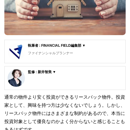
執筆者 : FINANCIAL FIELD編集部 ▼
ファイナンシャルプランナー
FinancialField編集部は、金融、経済に関する記事を、日々
の暮らしにどのような影響を与えるかという視点で、お金の
監修 : 新井智美 ▼
知識がない方でも理解できるようわかりやすく発信していま
す。
新井智美/トータルマネーコンサルタント
公式サイト：
https://marron-financial.com/
編集部のメンバーは、ファイナンシャルプランナーの資格取
（保有資格）
得者を中心に「お金や暮らし」に関する書籍・雑誌の編集経
通常の物件より安く投資ができるリースバック物件。投資
・１級ファイナンシャル・プランニング技能士
験者で構成され、企画立案から記事掲載まですべての工程に
・CFP®
関わることで、読者目線のコンテンツを追求しています。
家として、興味を持つ方は少なくないでしょう。しかし、
・DC(確定拠出年金)プランナー
リースバック物件にはさまざまな制約があるので、本当に
・住宅ローンアドバイザー
FinancialFieldの特徴は、ファイナンシャルプランナー、弁
・証券外務員
護士、税理士、宅地建物取引士、相続診断士、住宅ローンア
投資対象として優良なのかよく分からないと感じることも
マネーコンサルタントとしての個人向け相談、NISA・
ドバイザー、DCプランナー、公認会計士、社会保険労務
あるはずです。
iDeCoをはじめとした運用にまつわ
士、行政書士、投資アナリスト、キャリアコンサルタントな