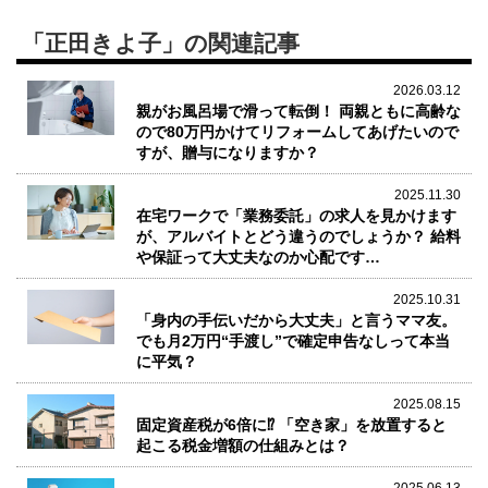
「正田きよ子」の関連記事
2026.03.12
親がお風呂場で滑って転倒！ 両親ともに高齢な
ので80万円かけてリフォームしてあげたいので
すが、贈与になりますか？
2025.11.30
在宅ワークで「業務委託」の求人を見かけます
が、アルバイトとどう違うのでしょうか？ 給料
や保証って大丈夫なのか心配です…
2025.10.31
「身内の手伝いだから大丈夫」と言うママ友。
でも月2万円“手渡し”で確定申告なしって本当
に平気？
2025.08.15
固定資産税が6倍に⁉ 「空き家」を放置すると
起こる税金増額の仕組みとは？
2025.06.13