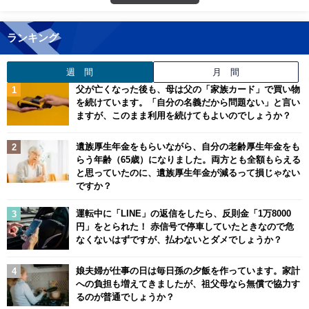
ランキング
週 間
月 間
父が亡くなった後も、母は父の「家族カード」で買い物
を続けています。「自分の名義だから問題ない」と言い
ますが、このまま利用を続けてもよいのでしょうか？
遺族厚生年金をもらいながら、自分の老齢厚生年金をも
らう年齢（65歳）になりました。両方とも全額もらえる
と思っていたのに、遺族厚生年金が減るって損じゃない
ですか？
運転中に「LINE」の返信をしたら、反則金「1万8000
円」をとられた！ 赤信号で停車していたときなので危
なくないはずですが、払わないとダメでしょうか？
娘夫婦が仕事の日は毎日孫の夕飯を作っています。家計
への負担も増えてきましたが、祖父母なら無償で協力す
るのが普通でしょうか？