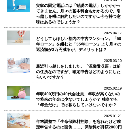
実家の固定電話には「勧誘の電話」しかかかっ
てきません。月々の基本料金もかかるので、引
っ越しを機に解約したいのですが…今も持つ意
味はあるのでしょうか？
2025.04.17
どうしてもほしい都内の中古マンション。「50
年ローン」を組むと「35年ローン」より月々の
返済額が3万円減るが、デメリットは？
2025.03.10
最近引っ越しをしました。「源泉徴収票」は前
の住所なのですが、確定申告はどのようにした
らいいですか？
2025.02.19
年収400万円の40代会社員、年収が高くないの
で将来の年金は少ないでしょうか？ 独身でも
「年金だけ」では暮らしていけないですか？
2025.01.21
年末調整で「生命保険料控除」を忘れたけど確
定申告するのは面倒……。保険料が月額2000円