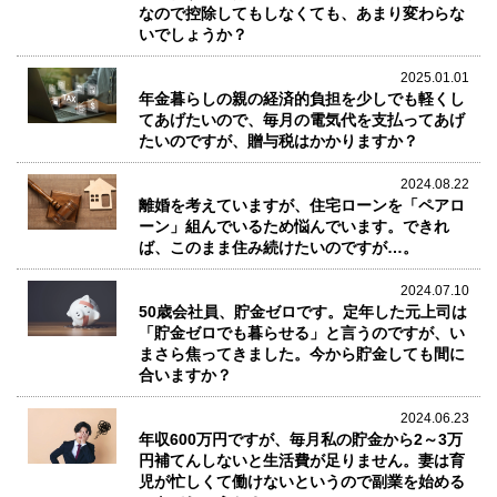
なので控除してもしなくても、あまり変わらな
いでしょうか？
2025.01.01
年金暮らしの親の経済的負担を少しでも軽くし
てあげたいので、毎月の電気代を支払ってあげ
たいのですが、贈与税はかかりますか？
2024.08.22
離婚を考えていますが、住宅ローンを「ペアロ
ーン」組んでいるため悩んでいます。できれ
ば、このまま住み続けたいのですが…。
2024.07.10
50歳会社員、貯金ゼロです。定年した元上司は
「貯金ゼロでも暮らせる」と言うのですが、い
まさら焦ってきました。今から貯金しても間に
合いますか？
2024.06.23
年収600万円ですが、毎月私の貯金から2～3万
円補てんしないと生活費が足りません。妻は育
児が忙しくて働けないというので副業を始める