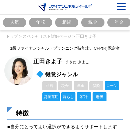
人気
年収
相続
税金
年金
トップ
>
スペシャリスト詳細ページ
>
正田きよ子
1級ファイナンシャル・プランニング技能士、CFP(R)認定者
正田きよ子
まさだ きよこ
得意ジャンル
相続
税金
年金
保険
ローン
資産運用
暮らし
家計
老後
特徴
■自分にとってよい選択ができるようサポートします